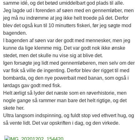
samme idé, og det betød umiddelbart god plads til alle.
Jeg lagde ud i forenden af søen med en gennemløber, men
jeg må nu indrømme at jeg ikke helt troede på det. Derfor
blev det også kun til 10 minutters fiskeri, før jeg søgte mod
bagenden.
I bagenden af søen var der godt med mennesker, men jeg
kunne da lige klemme mig. Det var godt nok ikke ønske
stedet, men det skulle nu vise sig at blive det.
Igen forsøgte jeg lidt med gennemløberen, men selv om der
var fisk så ville de ingenting. Derfor blev der rigget til med
bombarda, og den nye powerbait med banan, som også i
lørdags gav godt med fisk.
Helt ærligt så lyder det næste som en røverhistorie, men
nogle gange så rammer man bare det helt rigtige, og det
skete her.
Ultra langsom indspinning, og fuldt stop ved ethvert hug, og
så vente lidt. Det var opskriften i dag, og den virkede.