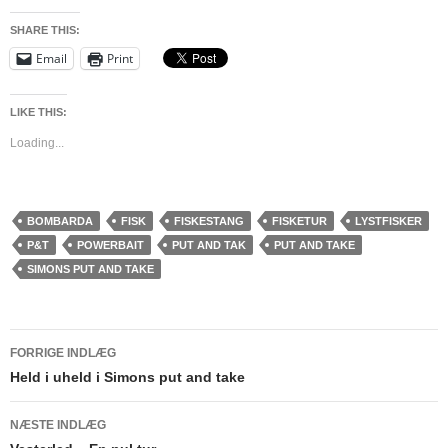
SHARE THIS:
Email
Print
LIKE THIS:
Loading...
BOMBARDA
FISK
FISKESTANG
FISKETUR
LYSTFISKER
P&T
POWERBAIT
PUT AND TAK
PUT AND TAKE
SIMONS PUT AND TAKE
Indlægsnavigation
FORRIGE INDLÆG
Held i uheld i Simons put and take
NÆSTE INDLÆG