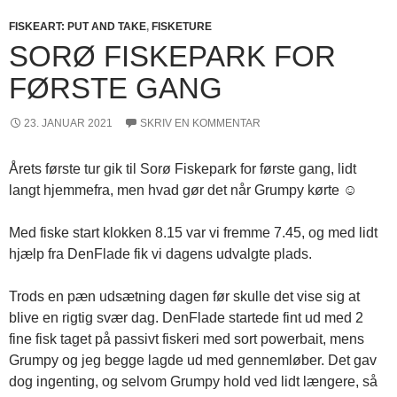
FISKEART: PUT AND TAKE
,
FISKETURE
SORØ FISKEPARK FOR
FØRSTE GANG
23. JANUAR 2021
SKRIV EN KOMMENTAR
Årets første tur gik til Sorø Fiskepark for første gang, lidt
langt hjemmefra, men hvad gør det når Grumpy kørte
☺️
Med fiske start klokken 8.15 var vi fremme 7.45, og med lidt
hjælp fra DenFlade fik vi dagens udvalgte plads.
Trods en pæn udsætning dagen før skulle det vise sig at
blive en rigtig svær dag. DenFlade startede fint ud med 2
fine fisk taget på passivt fiskeri med sort powerbait, mens
Grumpy og jeg begge lagde ud med gennemløber. Det gav
dog ingenting, og selvom Grumpy hold ved lidt længere, så