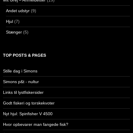
Mit Grej – Anmeldelser
(19)
Andet udstyr
(9)
Hjul
(7)
Stænger
(5)
TOP POSTS & PAGES
Stille dag i Simons
Simons p&t - nultur
Links til lystfiskersider
Godt fiskeri og torskekvoter
Nyt hjul: Spinfisher V 4500
Hvor opbevarer man fangede fisk?