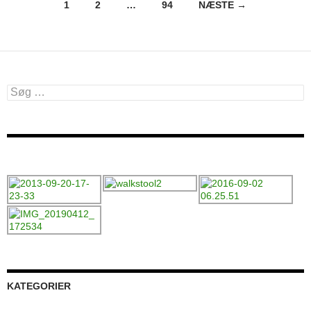
Indlægsnavigation
1
2
…
94
NÆSTE →
Søg
efter:
KATEGORIER