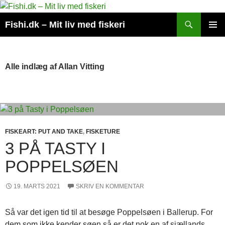
Hop
til
Søg
Fishi.dk – Mit liv med fiskeri
indhold
PRIMÆ
MENU
Alle indlæg af Allan Vitting
FISKEART: PUT AND TAKE
,
FISKETURE
3 PÅ TASTY I
POPPELSØEN
19. MARTS 2021
SKRIV EN KOMMENTAR
Så var det igen tid til at besøge Poppelsøen i Ballerup. For
dem som ikke kender søen så er det nok en af sjællands