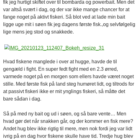
fik jeg hurtigt skiftet over til bombarda og powerbait. Men det
var altså svært i dag, og der var ikke mange chancer for at
fange noget på aktivt fiskeri. Så blot ved at lade min bait
ligge uge mit i søen fik jeg dagens første fisk.,og selvfølgelig
lige mens jeg stod og snakkede.
Hvad fiskene manglede i over at hugge, havde de til
gengæld i fight. En super fedt fight med en 2.3 ørred,
varmede noget på en morgen som ellers havde været noget
stille. Med første fisk på land steg humøret lidt, og tiltrods for
at passivt fiskeri ikke er mit ynglings fiskeri, så måtte det
bare sådan i dag.
Så på med ny bait og ud i søen, og så bare vente… Men
hvad gør det når snakken går, og der kommer en fisk mere?
Andet hug blev ikke rigtig til mere, men nok fordi jeg var lidt
ivrig på en dag hvor fiskene skulle have tid. Tredje hug blev