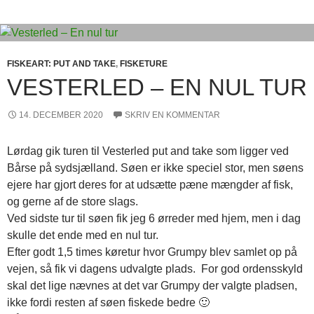
FISKEART: PUT AND TAKE
,
FISKETURE
VESTERLED – EN NUL TUR
14. DECEMBER 2020
SKRIV EN KOMMENTAR
Lørdag gik turen til Vesterled put and take som ligger ved
Bårse på sydsjælland. Søen er ikke speciel stor, men søens
ejere har gjort deres for at udsætte pæne mængder af fisk,
og gerne af de store slags.
Ved sidste tur til søen fik jeg 6 ørreder med hjem, men i dag
skulle det ende med en nul tur.
Efter godt 1,5 times køretur hvor Grumpy blev samlet op på
vejen, så fik vi dagens udvalgte plads. For god ordensskyld
skal det lige nævnes at det var Grumpy der valgte pladsen,
ikke fordi resten af søen fiskede bedre 🙂