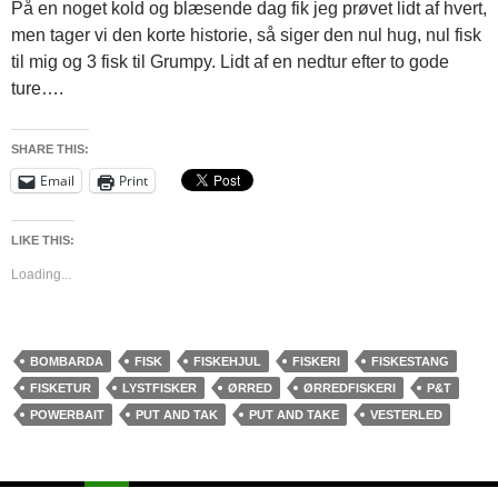
På en noget kold og blæsende dag fik jeg prøvet lidt af hvert,
men tager vi den korte historie, så siger den nul hug, nul fisk
til mig og 3 fisk til Grumpy. Lidt af en nedtur efter to gode
ture….
SHARE THIS:
Email
Print
LIKE THIS:
Loading...
BOMBARDA
FISK
FISKEHJUL
FISKERI
FISKESTANG
FISKETUR
LYSTFISKER
ØRRED
ØRREDFISKERI
P&T
POWERBAIT
PUT AND TAK
PUT AND TAKE
VESTERLED