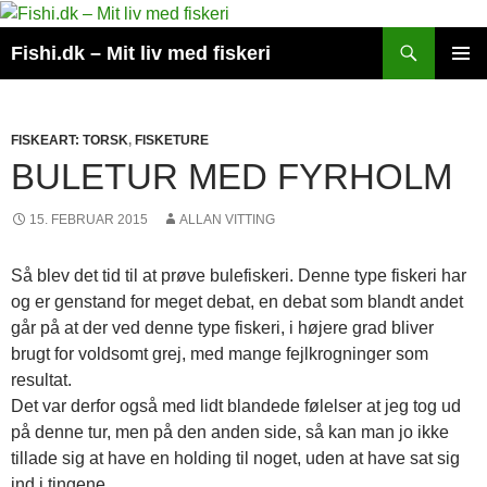
Hop
til
Søg
Fishi.dk – Mit liv med fiskeri
indhold
PRIMÆ
MENU
FISKEART: TORSK
,
FISKETURE
BULETUR MED FYRHOLM
15. FEBRUAR 2015
ALLAN VITTING
Så blev det tid til at prøve bulefiskeri. Denne type fiskeri har
og er genstand for meget debat, en debat som blandt andet
går på at der ved denne type fiskeri, i højere grad bliver
brugt for voldsomt grej, med mange fejlkrogninger som
resultat.
Det var derfor også med lidt blandede følelser at jeg tog ud
på denne tur, men på den anden side, så kan man jo ikke
tillade sig at have en holding til noget, uden at have sat sig
ind i tingene.