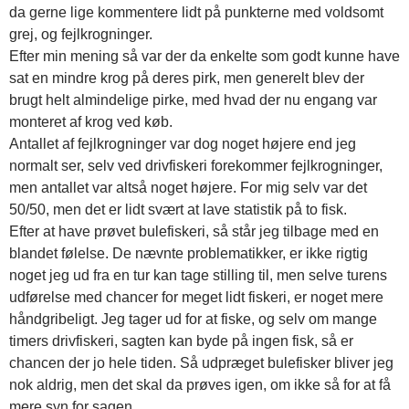
da gerne lige kommentere lidt på punkterne med voldsomt
grej, og fejlkrogninger.
Efter min mening så var der da enkelte som godt kunne have
sat en mindre krog på deres pirk, men generelt blev der
brugt helt almindelige pirke, med hvad der nu engang var
monteret af krog ved køb.
Antallet af fejlkrogninger var dog noget højere end jeg
normalt ser, selv ved drivfiskeri forekommer fejlkrogninger,
men antallet var altså noget højere. For mig selv var det
50/50, men det er lidt svært at lave statistik på to fisk.
Efter at have prøvet bulefiskeri, så står jeg tilbage med en
blandet følelse. De nævnte problematikker, er ikke rigtig
noget jeg ud fra en tur kan tage stilling til, men selve turens
udførelse med chancer for meget lidt fiskeri, er noget mere
håndgribeligt. Jeg tager ud for at fiske, og selv om mange
timers drivfiskeri, sagten kan byde på ingen fisk, så er
chancen der jo hele tiden. Så udpræget bulefisker bliver jeg
nok aldrig, men det skal da prøves igen, om ikke så for at få
mere syn for sagen.