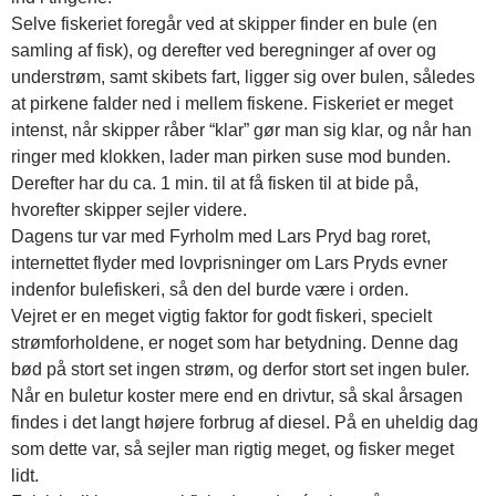
Selve fiskeriet foregår ved at skipper finder en bule (en
samling af fisk), og derefter ved beregninger af over og
understrøm, samt skibets fart, ligger sig over bulen, således
at pirkene falder ned i mellem fiskene. Fiskeriet er meget
intenst, når skipper råber “klar” gør man sig klar, og når han
ringer med klokken, lader man pirken suse mod bunden.
Derefter har du ca. 1 min. til at få fisken til at bide på,
hvorefter skipper sejler videre.
Dagens tur var med Fyrholm med Lars Pryd bag roret,
internettet flyder med lovprisninger om Lars Pryds evner
indenfor bulefiskeri, så den del burde være i orden.
Vejret er en meget vigtig faktor for godt fiskeri, specielt
strømforholdene, er noget som har betydning. Denne dag
bød på stort set ingen strøm, og derfor stort set ingen buler.
Når en buletur koster mere end en drivtur, så skal årsagen
findes i det langt højere forbrug af diesel. På en uheldig dag
som dette var, så sejler man rigtig meget, og fisker meget
lidt.