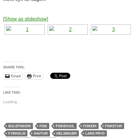
[Show as slideshow]
SHARE THIS:
Email
Print
LIKE THIS:
Loading...
BULEFISKERI
FISK
FISKEHJUL
FISKERI
FISKETUR
FYRHOLM
HAVTUR
HELSINGØR
LARS PRYD