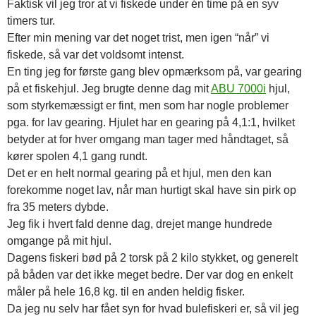
Faktisk vil jeg tror at vi fiskede under én time på en syv
timers tur.
Efter min mening var det noget trist, men igen “når” vi
fiskede, så var det voldsomt intenst.
En ting jeg for første gang blev opmærksom på, var gearing
på et fiskehjul. Jeg brugte denne dag mit
ABU 7000i
hjul,
som styrkemæssigt er fint, men som har nogle problemer
pga. for lav gearing. Hjulet har en gearing på 4,1:1, hvilket
betyder at for hver omgang man tager med håndtaget, så
kører spolen 4,1 gang rundt.
Det er en helt normal gearing på et hjul, men den kan
forekomme noget lav, når man hurtigt skal have sin pirk op
fra 35 meters dybde.
Jeg fik i hvert fald denne dag, drejet mange hundrede
omgange på mit hjul.
Dagens fiskeri bød på 2 torsk på 2 kilo stykket, og generelt
på båden var det ikke meget bedre. Der var dog en enkelt
måler på hele 16,8 kg. til en anden heldig fisker.
Da jeg nu selv har fået syn for hvad bulefiskeri er, så vil jeg