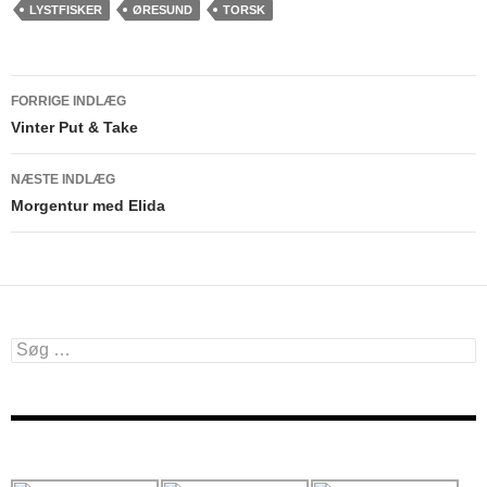
LYSTFISKER
ØRESUND
TORSK
Indlægsnavigation
FORRIGE INDLÆG
Vinter Put & Take
NÆSTE INDLÆG
Morgentur med Elida
Søg
efter: