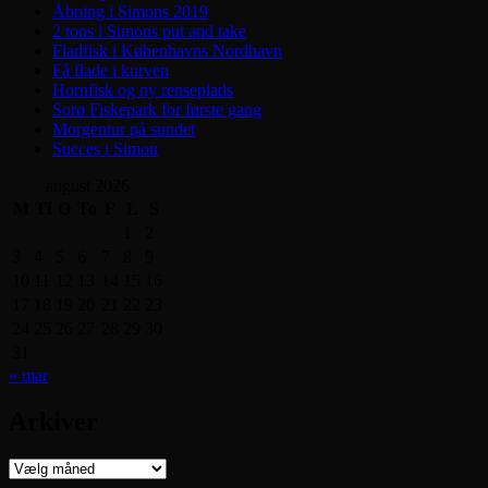
Åbning i Simons 2019
2 tons i Simons put and take
Fladfisk i Københavns Nordhavn
Få flade i kurven
Hornfisk og ny renseplads
Sorø Fiskepark for første gang
Morgentur på sundet
Succes i Simon
august 2026
M
Ti
O
To
F
L
S
1
2
3
4
5
6
7
8
9
10
11
12
13
14
15
16
17
18
19
20
21
22
23
24
25
26
27
28
29
30
31
« mar
Arkiver
Arkiver