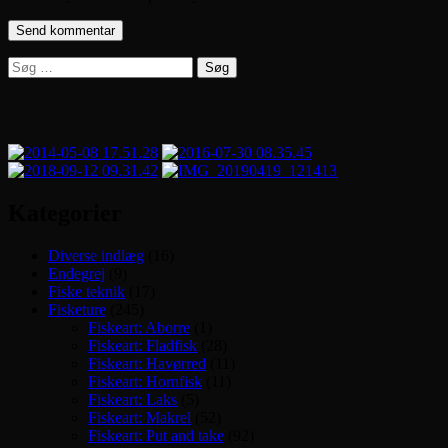
Søg
efter:
Kategorier
Diverse indlæg
(16)
Endegrej
(9)
Fiske teknik
(17)
Fisketure
(245)
Fiskeart: Aborre
(1)
Fiskeart: Fladfisk
(28)
Fiskeart: Havørred
(11)
Fiskeart: Hornfisk
(11)
Fiskeart: Laks
(5)
Fiskeart: Makrel
(52)
Fiskeart: Put and take
(92)