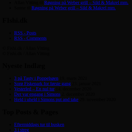
Allan Vitting
til
Røgning på Weber grill – Sild & Makrel mm.
Sanne
til
Røgning på Weber grill – Sild & Makrel mm.
FIshi.dk
RSS - Posts
RSS - Comments
© Fishi.dk / Allan Vitting
© Fishi.dk / Allan Vitting
Nyeste Indlæg
3 på Tasty i Poppelsøen
19. marts 2021
Sorø Fiskepark for første gang
23. januar 2021
Vesterled – En nul tur
14. december 2020
Der var engang i Simons
2. december 2020
Held i uheld i Simons put and take
29. november 2020
Top Posts & Pages
Eftermiddags tur til busken
3 i streg