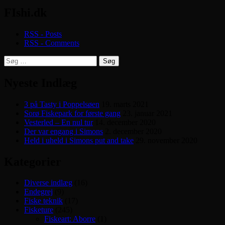
FIshi.dk
RSS - Posts
RSS - Comments
Søg
efter:
Nyeste Indlæg
3 på Tasty i Poppelsøen
19. marts 2021
Sorø Fiskepark for første gang
23. januar 2021
Vesterled – En nul tur
14. december 2020
Der var engang i Simons
2. december 2020
Held i uheld i Simons put and take
29. november 2020
Kategorier
Diverse indlæg
(16)
Endegrej
(9)
Fiske teknik
(17)
Fisketure
(245)
Fiskeart: Aborre
(1)