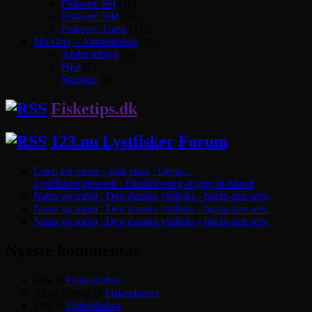
Fiskeart: Sej
(19)
Fiskeart: Sild
(51)
Fiskeart: Torsk
(113)
Mit Grej – Anmeldelser
(19)
Andet udstyr
(9)
Hjul
(7)
Stænger
(5)
Fisketips.dk
123.nu Lystfisker Forum
Uden for emne - snik snak : Orvis...
Lystfiskeri generelt : Disinficering af grej til Island
Natur og miljø : Den danske vildlaks - hjælp den selv.
Natur og miljø : Den danske vildlaks - hjælp den selv.
Natur og miljø : Den danske vildlaks - hjælp den selv.
Nyeste kommentar
Erik
til
Fiskepladser
Allan Vitting
til
Fiskepladser
Erik
til
Fiskepladser