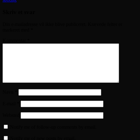
Skriv et svar
Din e-mailadresse vil ikke blive publiceret.
Krævede felter er
markeret med
*
Kommentar
*
Navn
*
E-mail
*
Websted
Notify me of follow-up comments by email.
Notify me of new posts by email.