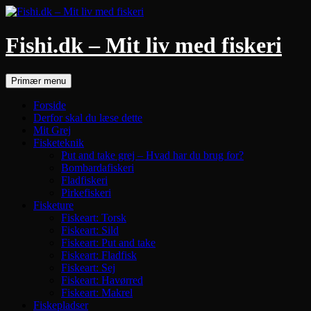
Hop
til
indhold
Fishi.dk – Mit liv med fiskeri
Søg
Primær menu
Forside
Derfor skal du læse dette
Mit Grej
Fisketeknik
Put and take grej – Hvad har du brug for?
Bombardafiskeri
Fladfiskeri
Pirkefiskeri
Fisketure
Fiskeart: Torsk
Fiskeart: Sild
Fiskeart: Put and take
Fiskeart: Fladfisk
Fiskeart: Sej
Fiskeart: Havørred
Fiskeart: Makrel
Fiskepladser