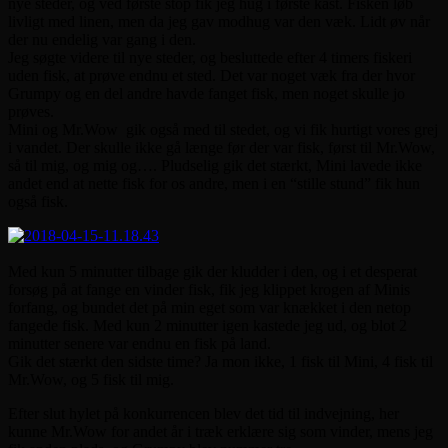
nye steder, og ved første stop fik jeg hug i første kast. Fisken løb
livligt med linen, men da jeg gav modhug var den væk. Lidt øv når
der nu endelig var gang i den.
Jeg søgte videre til nye steder, og besluttede efter 4 timers fiskeri
uden fisk, at prøve endnu et sted. Det var noget væk fra der hvor
Grumpy og en del andre havde fanget fisk, men noget skulle jo
prøves.
Mini og Mr.Wow gik også med til stedet, og vi fik hurtigt vores grej
i vandet. Der skulle ikke gå længe før der var fisk, først til Mr.Wow,
så til mig, og mig og…. Pludselig gik det stærkt, Mini lavede ikke
andet end at nette fisk for os andre, men i en “stille stund” fik hun
også fisk.
Med kun 5 minutter tilbage gik der kludder i den, og i et desperat
forsøg på at fange en vinder fisk, fik jeg klippet krogen af Minis
forfang, og bundet det på min eget som var knækket i den netop
fangede fisk. Med kun 2 minutter igen kastede jeg ud, og blot 2
minutter senere var endnu en fisk på land.
Gik det stærkt den sidste time? Ja mon ikke, 1 fisk til Mini, 4 fisk til
Mr.Wow, og 5 fisk til mig.
Efter slut hylet på konkurrencen blev det tid til indvejning, her
kunne Mr.Wow for andet år i træk erklære sig som vinder, mens jeg