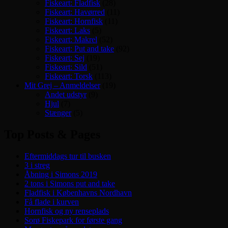
Fiskeart: Fladfisk
(28)
Fiskeart: Havørred
(11)
Fiskeart: Hornfisk
(11)
Fiskeart: Laks
(5)
Fiskeart: Makrel
(52)
Fiskeart: Put and take
(92)
Fiskeart: Sej
(19)
Fiskeart: Sild
(51)
Fiskeart: Torsk
(113)
Mit Grej – Anmeldelser
(19)
Andet udstyr
(9)
Hjul
(7)
Stænger
(5)
Top Posts & Pages
Eftermiddags tur til busken
3 i streg
Åbning i Simons 2019
2 tons i Simons put and take
Fladfisk i Københavns Nordhavn
Få flade i kurven
Hornfisk og ny renseplads
Sorø Fiskepark for første gang