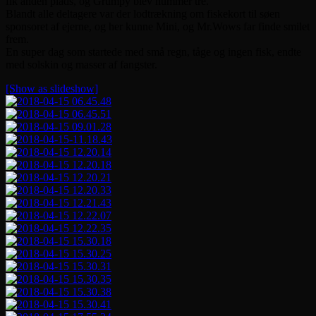
fik anden plads, og Grumpy blev nummer tre.
Blandt alle deltagere var der lodtrækning om fiskekort til søen
sponsoret af ejerne, og her kunne Mini, og Mr.Wows far finde smilet
frem.
En super dag som startede med små regn, tåge og ingen fisk, endte
med solskin og masser af fangster.
[Show as slideshow]