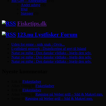
Mit Grej – Anmeldelser
(19)
Andet udstyr
(9)
Hjul
(7)
Stænger
(5)
Fisketips.dk
123.nu Lystfisker Forum
Uden for emne - snik snak : Orvis...
Lystfiskeri generelt : Disinficering af grej til Island
Natur og miljø : Den danske vildlaks - hjælp den selv.
Natur og miljø : Den danske vildlaks - hjælp den selv.
Natur og miljø : Den danske vildlaks - hjælp den selv.
Nyeste kommentar
Erik
til
Fiskepladser
Allan Vitting
til
Fiskepladser
Erik
til
Fiskepladser
Allan Vitting
til
Røgning på Weber grill – Sild & Makrel mm.
Sanne
til
Røgning på Weber grill – Sild & Makrel mm.