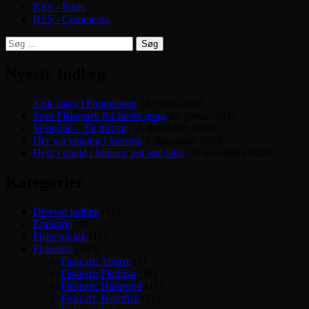
RSS - Posts
RSS - Comments
Søg
efter:
Nyeste Indlæg
3 på Tasty i Poppelsøen
19. marts 2021
Sorø Fiskepark for første gang
23. januar 2021
Vesterled – En nul tur
14. december 2020
Der var engang i Simons
2. december 2020
Held i uheld i Simons put and take
29. november 2020
Kategorier
Diverse indlæg
(16)
Endegrej
(9)
Fiske teknik
(17)
Fisketure
(245)
Fiskeart: Aborre
(1)
Fiskeart: Fladfisk
(28)
Fiskeart: Havørred
(11)
Fiskeart: Hornfisk
(11)