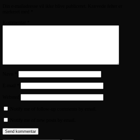
Din e-mailadresse vil ikke blive publiceret.
Krævede felter er
markeret med
*
Kommentar
*
Navn
*
E-mail
*
Websted
Notify me of follow-up comments by email.
Notify me of new posts by email.