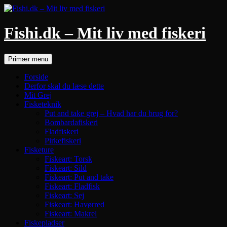
Hop
til
indhold
Fishi.dk – Mit liv med fiskeri
Søg
Primær menu
Forside
Derfor skal du læse dette
Mit Grej
Fisketeknik
Put and take grej – Hvad har du brug for?
Bombardafiskeri
Fladfiskeri
Pirkefiskeri
Fisketure
Fiskeart: Torsk
Fiskeart: Sild
Fiskeart: Put and take
Fiskeart: Fladfisk
Fiskeart: Sej
Fiskeart: Havørred
Fiskeart: Makrel
Fiskepladser