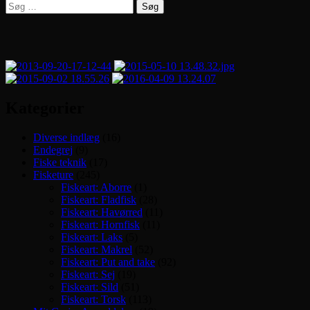
Søg
efter:
Kategorier
Diverse indlæg
(16)
Endegrej
(9)
Fiske teknik
(17)
Fisketure
(245)
Fiskeart: Aborre
(1)
Fiskeart: Fladfisk
(28)
Fiskeart: Havørred
(11)
Fiskeart: Hornfisk
(11)
Fiskeart: Laks
(5)
Fiskeart: Makrel
(52)
Fiskeart: Put and take
(92)
Fiskeart: Sej
(19)
Fiskeart: Sild
(51)
Fiskeart: Torsk
(113)