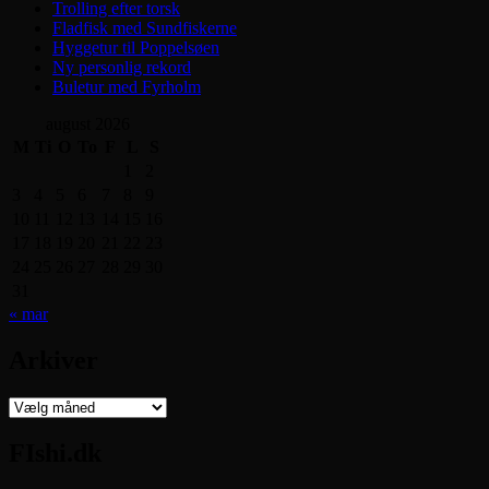
Trolling efter torsk
Fladfisk med Sundfiskerne
Hyggetur til Poppelsøen
Ny personlig rekord
Buletur med Fyrholm
august 2026
M
Ti
O
To
F
L
S
1
2
3
4
5
6
7
8
9
10
11
12
13
14
15
16
17
18
19
20
21
22
23
24
25
26
27
28
29
30
31
« mar
Arkiver
Arkiver
FIshi.dk