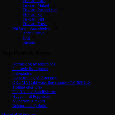
Fiskeart: Laks
(5)
Fiskeart: Makrel
(52)
Fiskeart: Put and take
(92)
Fiskeart: Sej
(19)
Fiskeart: Sild
(51)
Fiskeart: Torsk
(113)
Mit Grej – Anmeldelser
(19)
Andet udstyr
(9)
Hjul
(7)
Stænger
(5)
Top Posts & Pages
Hornfisk og ny renseplads
2 mistede fisk i putten
Fiskepladser
Lakse trolling på Østersøen
OKUMA Cold water line counter-CW-303DLX
Trolling efter torsk
Fladfisk med Sundfiskerne
Hyggetur til Poppelsøen
Ny personlig rekord
Buletur med Fyrholm
Drevet af WordPress