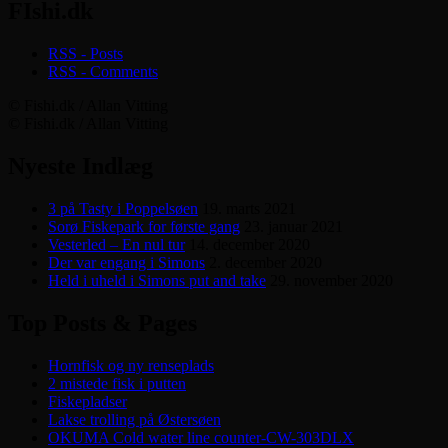
FIshi.dk
RSS - Posts
RSS - Comments
© Fishi.dk / Allan Vitting
© Fishi.dk / Allan Vitting
Nyeste Indlæg
3 på Tasty i Poppelsøen
19. marts 2021
Sorø Fiskepark for første gang
23. januar 2021
Vesterled – En nul tur
14. december 2020
Der var engang i Simons
2. december 2020
Held i uheld i Simons put and take
29. november 2020
Top Posts & Pages
Hornfisk og ny renseplads
2 mistede fisk i putten
Fiskepladser
Lakse trolling på Østersøen
OKUMA Cold water line counter-CW-303DLX