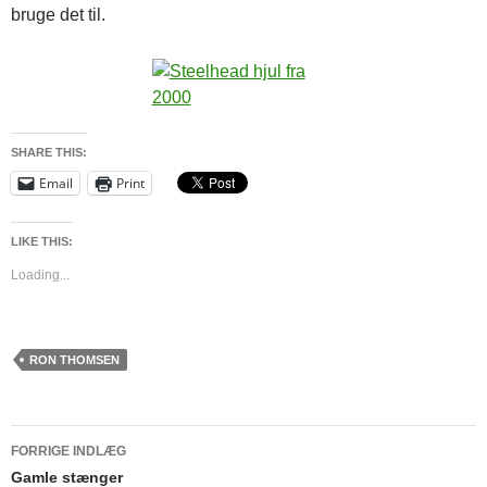
bruge det til.
SHARE THIS:
Email
Print
LIKE THIS:
Loading...
RON THOMSEN
Indlægsnavigation
FORRIGE INDLÆG
Gamle stænger