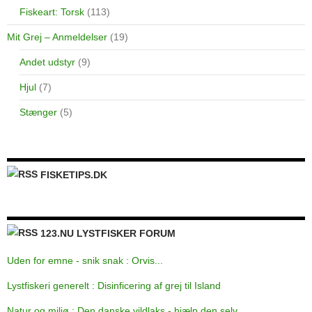
Fiskeart: Torsk
(113)
Mit Grej – Anmeldelser
(19)
Andet udstyr
(9)
Hjul
(7)
Stænger
(5)
FISKETIPS.DK
123.NU LYSTFISKER FORUM
Uden for emne - snik snak : Orvis...
Lystfiskeri generelt : Disinficering af grej til Island
Natur og miljø : Den danske vildlaks - hjælp den selv.