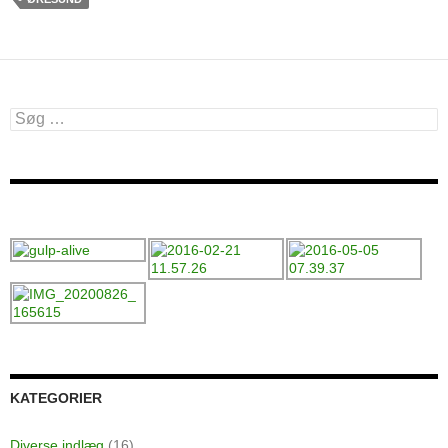
Søg
efter:
KATEGORIER
Diverse indlæg
(16)