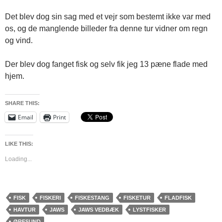
Det blev dog sin sag med et vejr som bestemt ikke var med
os, og de manglende billeder fra denne tur vidner om regn
og vind.
Der blev dog fanget fisk og selv fik jeg 13 pæne flade med
hjem.
SHARE THIS:
Email
Print
LIKE THIS:
Loading...
FISK
FISKERI
FISKESTANG
FISKETUR
FLADFISK
HAVTUR
JAWS
JAWS VEDBÆK
LYSTFISKER
ØRESUND