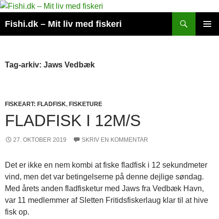
Hop
til
Søg
Fishi.dk – Mit liv med fiskeri
indhold
PRIMÆ
MENU
Tag-arkiv: Jaws Vedbæk
FISKEART: FLADFISK
,
FISKETURE
FLADFISK I 12M/S
27. OKTOBER 2019
SKRIV EN KOMMENTAR
Det er ikke en nem kombi at fiske fladfisk i 12 sekundmeter
vind, men det var betingelserne på denne dejlige søndag.
Med årets anden fladfisketur med Jaws fra Vedbæk Havn,
var 11 medlemmer af Sletten Fritidsfiskerlaug klar til at hive
fisk op.