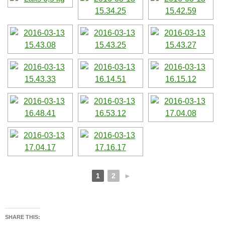
1
2
►
SHARE THIS: