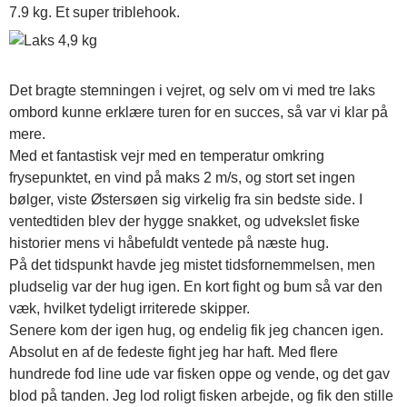
7.9 kg. Et super triblehook.
Det bragte stemningen i vejret, og selv om vi med tre laks
ombord kunne erklære turen for en succes, så var vi klar på
mere.
Med et fantastisk vejr med en temperatur omkring
frysepunktet, en vind på maks 2 m/s, og stort set ingen
bølger, viste Østersøen sig virkelig fra sin bedste side. I
ventedtiden blev der hygge snakket, og udvekslet fiske
historier mens vi håbefuldt ventede på næste hug.
På det tidspunkt havde jeg mistet tidsfornemmelsen, men
pludselig var der hug igen. En kort fight og bum så var den
væk, hvilket tydeligt irriterede skipper.
Senere kom der igen hug, og endelig fik jeg chancen igen.
Absolut en af de fedeste fight jeg har haft. Med flere
hundrede fod line ude var fisken oppe og vende, og det gav
blod på tanden. Jeg lod roligt fisken arbejde, og fik den stille