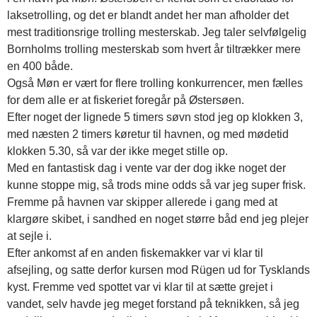
laksetrolling, og det er blandt andet her man afholder det
mest traditionsrige trolling mesterskab. Jeg taler selvfølgelig
Bornholms trolling mesterskab som hvert år tiltrækker mere
en 400 både.
Også Møn er vært for flere trolling konkurrencer, men fælles
for dem alle er at fiskeriet foregår på Østersøen.
Efter noget der lignede 5 timers søvn stod jeg op klokken 3,
med næsten 2 timers køretur til havnen, og med mødetid
klokken 5.30, så var der ikke meget stille op.
Med en fantastisk dag i vente var der dog ikke noget der
kunne stoppe mig, så trods mine odds så var jeg super frisk.
Fremme på havnen var skipper allerede i gang med at
klargøre skibet, i sandhed en noget større båd end jeg plejer
at sejle i.
Efter ankomst af en anden fiskemakker var vi klar til
afsejling, og satte derfor kursen mod Rügen ud for Tysklands
kyst. Fremme ved spottet var vi klar til at sætte grejet i
vandet, selv havde jeg meget forstand på teknikken, så jeg