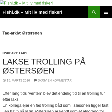
Hop
til
Søg
Fishi.dk – Mit liv med fiskeri
indhold
PRIMÆ
MENU
Tag-arkiv: Østersøen
FISKEART: LAKS
LAKSE TROLLING PÅ
ØSTERSØEN
15. MARTS 2016
SKRIV EN KOMMENTAR
Efter lang tids “venten” blev det endelig tid til en trolling tur
efter laks.
En kollega ejer en fed trolling båd som i sæsonen ligger fast
i en havn på Møn. Østersøen er kendt som et eldorado for