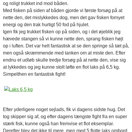
og roligt trukket ind mod båden.
Med fisken på siden af båden gjorde vi første forsøg på at
nette den, det mislykkedes dog, men det gav fisken fornyet
energi og den trak hurtigt 50 fod på hjulet.
Igen fik jeg trukket fisken op på siden, og i det øjeblik jeg
hævede stangen så vi kunne nette den, sprang fisken højt
op i luften. Det var helt fantastisk at se den springe så tæt på,
men også skræmmende med tanken om at miste den. Efter
endnu et udløb skulle tredje forsøg på at nette den, vise sig
at lykkedes og jeg kunne stolt løfte en flot laks på 6,5 kg.
Simpelthen en fantastisk fight!
Efter yderligere noget sejlads, fik vi dagens sidste hug. Det
tog skipper sig af, og efter dagens længste fight fra en super
stærk fisk, kunne også han fremvise et flot eksemplar.
Derefter blev det ikke til mere, men med 5 flotte laks ombord