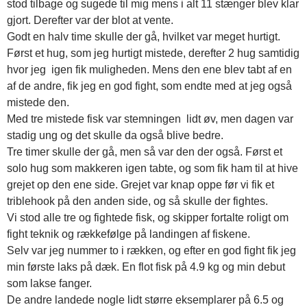
stod tilbage og sugede til mig mens i alt 11 stænger blev klar
gjort. Derefter var der blot at vente.
Godt en halv time skulle der gå, hvilket var meget hurtigt.
Først et hug, som jeg hurtigt mistede, derefter 2 hug samtidig
hvor jeg igen fik muligheden. Mens den ene blev tabt af en
af de andre, fik jeg en god fight, som endte med at jeg også
mistede den.
Med tre mistede fisk var stemningen lidt øv, men dagen var
stadig ung og det skulle da også blive bedre.
Tre timer skulle der gå, men så var den der også. Først et
solo hug som makkeren igen tabte, og som fik ham til at hive
grejet op den ene side. Grejet var knap oppe før vi fik et
triblehook på den anden side, og så skulle der fightes.
Vi stod alle tre og fightede fisk, og skipper fortalte roligt om
fight teknik og rækkefølge på landingen af fiskene.
Selv var jeg nummer to i rækken, og efter en god fight fik jeg
min første laks på dæk. En flot fisk på 4.9 kg og min debut
som lakse fanger.
De andre landede nogle lidt større eksemplarer på 6.5 og