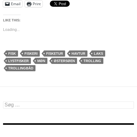
Email
Print
LIKE THIS:
Loading...
FISK
FISKERI
FISKETUR
HAVTUR
LAKS
LYSTFISKER
MØN
ØSTERSØEN
TROLLING
TROLLINGBÅD
Søg
efter: