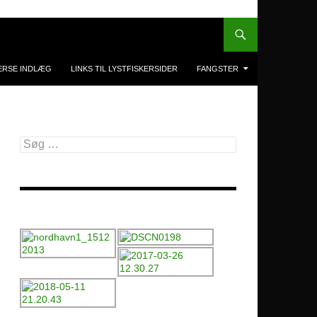
ERSE INDLÆG
LINKS TIL LYSTFISKERSIDER
FANGSTER
Søg
efter: