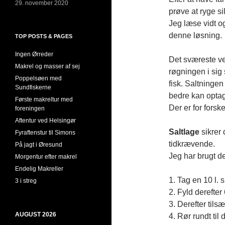
29. november 2020
prøve at ryge si
Jeg læse vidt og
denne løsning.
TOP POSTS & PAGES
Ingen Ørreder
Det sværeste ved
Makrel og masser af sej
røgningen i sig 
Poppelsøen med
fisk. Saltningen
Sundfiskerne
bedre kan opta
Første makreltur med
Der er for forsk
foreningen
Aftentur ved Helsingør
Saltlage
sikrer
Fyraftenstur til Simons
tidkrævende.
På jagt i Øresund
Jeg har brugt 
Morgentur efter makrel
Endelig Makreller
1. Tag en 10 l. s
3 i streg
2. Fyld derefter 6
3. Derefter tilsæ
AUGUST 2026
4. Rør rundt til 