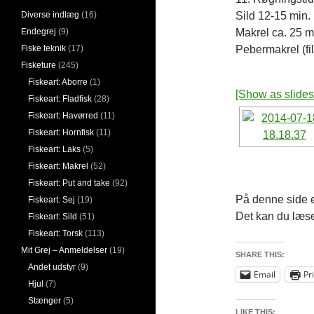
Sild 12-15 min.
Diverse indlæg
(16)
Makrel ca. 25 m
Endegrej
(9)
Pebermakrel (fil
Fiske teknik
(17)
Fisketure
(245)
Fiskeart: Aborre
(1)
[Show as slide
Fiskeart: Fladfisk
(28)
Fiskeart: Havørred
(11)
Fiskeart: Hornfisk
(11)
Fiskeart: Laks
(5)
Fiskeart: Makrel
(52)
Fiskeart: Put and take
(92)
På denne side er
Fiskeart: Sej
(19)
Det kan du læs
Fiskeart: Sild
(51)
Fiskeart: Torsk
(113)
Mit Grej – Anmeldelser
(19)
SHARE THIS:
Andet udstyr
(9)
Email
Pr
Hjul
(7)
Stænger
(5)
LIKE THIS: