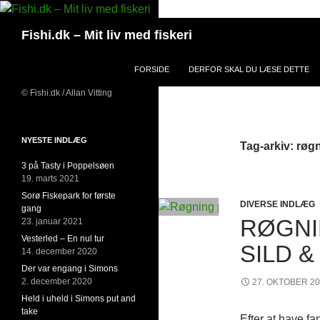
Hop
til
Søg
Fishi.dk – Mit liv med fiskeri
indhold
FORSIDE
DERFOR SKAL DU LÆSE DETTE
© Fishi.dk / Allan Vitting
NYESTE INDLÆG
Tag-arkiv: røg
3 på Tasty i Poppelsøen
19. marts 2021
Sorø Fiskepark for første
DIVERSE INDLÆG
gang
RØGNI
23. januar 2021
Vesterled – En nul tur
SILD 
14. december 2020
Der var engang i Simons
2. december 2020
27. OKTOBER 2
Held i uheld i Simons put and
take
Efter at have fa