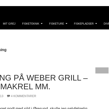
MIT GREJ
FISKETEKNIK
FISKETURE
FISKEPLADSER
DIV
ning
NG PÅ WEBER GRILL –
& MAKREL MM.
013
4 KOMMENTARER
nget godt med sild i Øresund, skulle jeg selvfølgelig