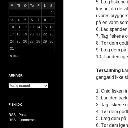
5. Læg fiskene 
M
Ti
O
To
F
L
S
frosne, da de vi
1
2
i vores brygger
3
4
5
6
7
8
9
på en varm so
10
11
12
13
14
15
16
6. Lad spanden 
17
18
19
20
21
22
23
7. Tag fiskene 
24
25
26
27
28
29
30
8. Tør dem godt
31
9. Læg dem på kø
« mar
10. Tør dem igen
Tørsaltning
kan
ARKIVER
gengæld ikke så
Arkiver
1. Gnid fisken i
2. Lad den trækk
3. Tag fiskene 
FISHI.DK
4. Tør dem godt
RSS - Posts
5. Læg dem på kø
RSS - Comments
6. Tør dem igen 