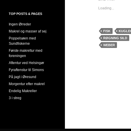
Loading...
TOP POSTS & PAGES
Ingen Ørreder
FISK
KUGLE
Makrel og masser af sej
RØGNING SILD
Poppelsøen med
Sundfiskerne
WEBER
Første makreltur med
foreningen
Aftentur ved Helsingør
Fyraftenstur til Simons
På jagt i Øresund
Morgentur efter makrel
Endelig Makreller
3 i streg