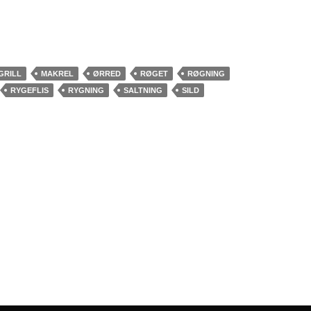
GRILL
MAKREL
ØRRED
RØGET
RØGNING
RYGEFLIS
RYGNING
SALTNING
SILD