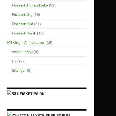
Fiskeart: Put and take
(92)
Fiskeart: Sej
(19)
Fiskeart: Sild
(51)
Fiskeart: Torsk
(113)
Mit Grej – Anmeldelser
(19)
Andet udstyr
(9)
Hjul
(7)
Stænger
(5)
FISKETIPS.DK
123.NU LYSTFISKER FORUM