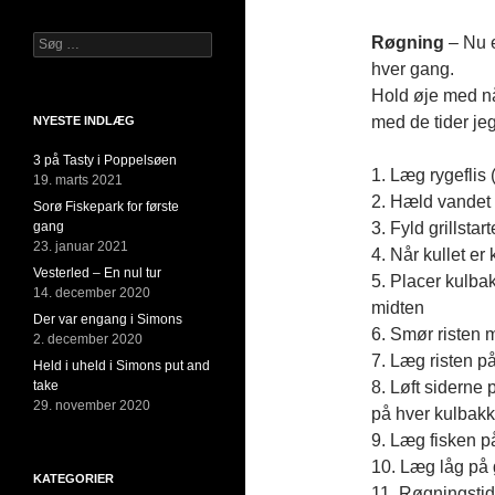
Røgning
– Nu e
Søg
efter:
hver gang.
Hold øje med når
med de tider jeg
NYESTE INDLÆG
3 på Tasty i Poppelsøen
1. Læg rygeflis (
19. marts 2021
2. Hæld vandet f
Sorø Fiskepark for første
3. Fyld grillsta
gang
23. januar 2021
4. Når kullet er 
Vesterled – En nul tur
5. Placer kulbak
14. december 2020
midten
Der var engang i Simons
6. Smør risten 
2. december 2020
7. Læg risten på
Held i uheld i Simons put and
8. Løft siderne 
take
29. november 2020
på hver kulbak
9. Læg fisken på
10. Læg låg på 
KATEGORIER
11. Røgningstid