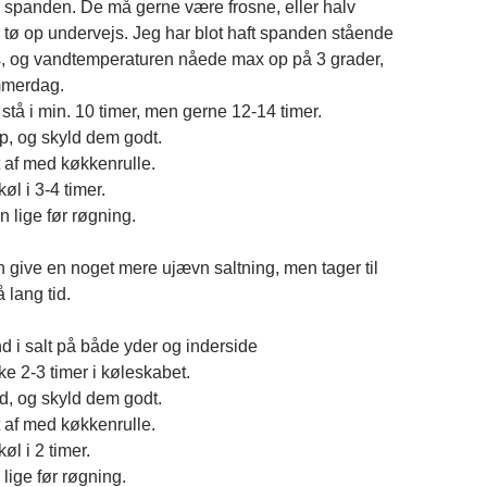
i spanden. De må gerne være frosne, eller halv
l tø op undervejs. Jeg har blot haft spanden stående
s, og vandtemperaturen nåede max op på 3 grader,
mmerdag.
stå i min. 10 timer, men gerne 12-14 timer.
op, og skyld dem godt.
 af med køkkenrulle.
l i 3-4 timer.
 lige før røgning.
 give en noget mere ujævn saltning, men tager til
 lang tid.
nd i salt på både yder og inderside
e 2-3 timer i køleskabet.
ud, og skyld dem godt.
 af med køkkenrulle.
l i 2 timer.
lige før røgning.