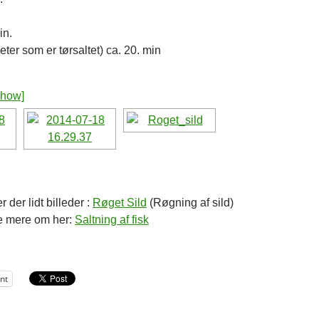
in.
eter som er tørsaltet) ca. 20. min
show]
 der lidt billeder :
Røget Sild
(Røgning af sild)
e mere om her:
Saltning af fisk
int