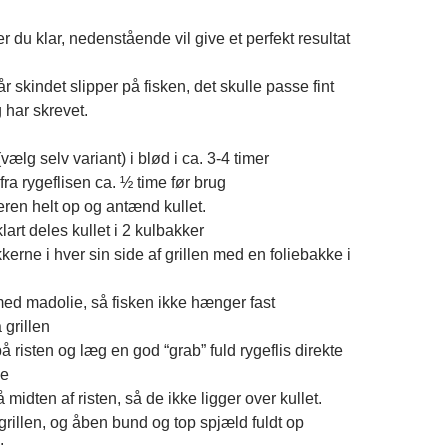
r du klar, nedenstående vil give et perfekt resultat
 skindet slipper på fisken, det skulle passe fint
 har skrevet.
vælg selv variant) i blød i ca. 3-4 timer
ra rygeflisen ca. ½ time før brug
rteren helt op og antænd kullet.
klart deles kullet i 2 kulbakker
kerne i hver sin side af grillen med en foliebakke i
med madolie, så fisken ikke hænger fast
 grillen
på risten og læg en god “grab” fuld rygeflis direkte
ke
 midten af risten, så de ikke ligger over kullet.
grillen, og åben bund og top spjæld fuldt op
: