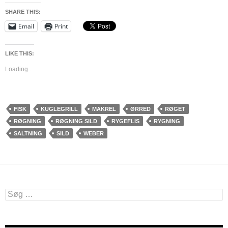
SHARE THIS:
Email
Print
LIKE THIS:
Loading...
FISK
KUGLEGRILL
MAKREL
ØRRED
RØGET
RØGNING
RØGNING SILD
RYGEFLIS
RYGNING
SALTNING
SILD
WEBER
Søg
efter: