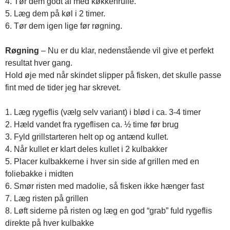
4. Tør dem godt af med køkkenrulle.
5. Læg dem på køl i 2 timer.
6. Tør dem igen lige før røgning.
Røgning
– Nu er du klar, nedenstående vil give et perfekt
resultat hver gang.
Hold øje med når skindet slipper på fisken, det skulle passe
fint med de tider jeg har skrevet.
1. Læg rygeflis (vælg selv variant) i blød i ca. 3-4 timer
2. Hæld vandet fra rygeflisen ca. ½ time før brug
3. Fyld grillstarteren helt op og antænd kullet.
4. Når kullet er klart deles kullet i 2 kulbakker
5. Placer kulbakkerne i hver sin side af grillen med en
foliebakke i midten
6. Smør risten med madolie, så fisken ikke hænger fast
7. Læg risten på grillen
8. Løft siderne på risten og læg en god “grab” fuld rygeflis
direkte på hver kulbakke