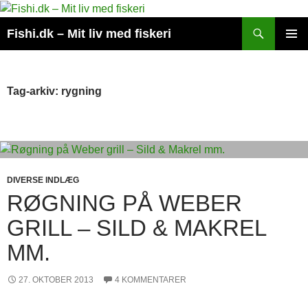
Hop
til
Søg
Fishi.dk – Mit liv med fiskeri
indhold
PRIMÆ
MENU
Tag-arkiv: rygning
DIVERSE INDLÆG
RØGNING PÅ WEBER
GRILL – SILD & MAKREL
MM.
27. OKTOBER 2013
4 KOMMENTARER