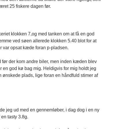
ret 25 fiskere dagen før.
skeriet klokken 7,og med tanken om at få en god
remme ved søen allerede klokken 5.40 blot for at
er var opsat kæde foran p-pladsen.
id før der kom andre biler, men inden kæden blev
er en god kø bag mig. Heldigvis for mig holdt jeg
en ønskede plads, lige foran en håndfuld stimer af
ede jeg ud med en gennemløber, i dag dog i en ny
 en tasty 3.8g.