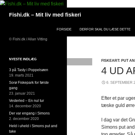
Hop
til
Søg
Fishi.dk – Mit liv med fiskeri
indhold
FORSIDE
DERFOR SKAL DU LÆSE DETTE
© Fishi.dk / Allan Vitting
NYESTE INDLÆG
FISKEART: PUT A
4 UD A
3 på Tasty i Poppelsøen
19. marts 2021
Sorø Fiskepark for første
6. SEPTEMBER 
gang
23. januar 2021
Efter et par uge
Vesterled – En nul tur
tæske guld ørred
14. december 2020
Der var engang i Simons
2. december 2020
I dag var det G
Held i uheld i Simons put and
Simons put and 
take
ton ørreder. Så 