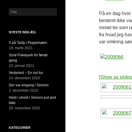
Søg
På en dag hvor v
efter:
bestemt ikke var 
mistet tre som r
NYESTE INDLÆG
fra hvad jeg hav
var omkring søen
3 på Tasty i Poppelsøen
19. marts 2021
Sorø Fiskepark for første
gang
23. januar 2021
Vesterled – En nul tur
[Show as slide
14. december 2020
Der var engang i Simons
2. december 2020
Held i uheld i Simons put and
take
29. november 2020
KATEGORIER