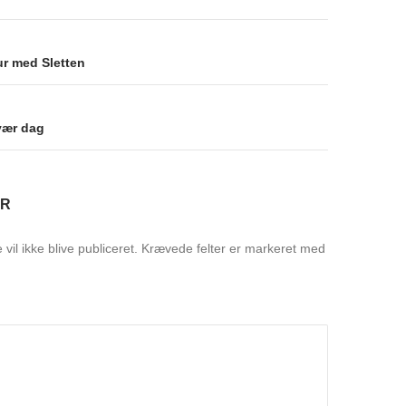
avigation
ur med Sletten
vær dag
AR
vil ikke blive publiceret.
Krævede felter er markeret med