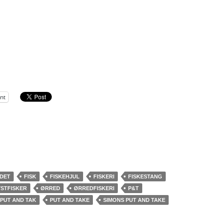
int
DET
FISK
FISKEHJUL
FISKERI
FISKESTANG
YSTFISKER
ØRRED
ØRREDFISKERI
P&T
PUT AND TAK
PUT AND TAKE
SIMONS PUT AND TAKE