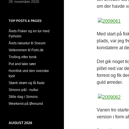
29. november 2020
om der havde væ
TOP POSTS & PAGES
Årets Fisker og en tur med
Med start på fi
Fyrholm
plads, var jeg f
Årets laksetur til Sneum
konstatere at d
Velkommen til Fishi.dk
Trolling efter torsk
Det gik noget t
Put and take søer
pillet ned var d
Hornfisk ved den svenske
forrest og fik d
kyst
guld ørreder.
Stærk strøm og få flade
Simons p&t - nultur
Stille dag i Simons
Weekend på Øresund
Vanen tro start
version i form af
AUGUST 2026