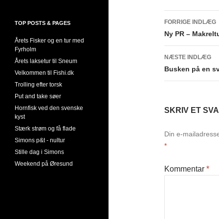
Indlægsn
FORRIGE INDLÆG
TOP POSTS & PAGES
Ny PR – Makrelt
Årets Fisker og en tur med
Fyrholm
NÆSTE INDLÆG
Årets laksetur til Sneum
Busken på en s
Velkommen til Fishi.dk
Trolling efter torsk
Put and take søer
Hornfisk ved den svenske
SKRIV ET SV
kyst
Stærk strøm og få flade
Din e-mailadresse 
Simons p&t - nultur
*
Stille dag i Simons
Weekend på Øresund
Kommentar
*