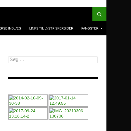
ERSE INDLÆG
LINKS TIL LYSTFISKERSIDER
FANGSTER
Søg
efter: