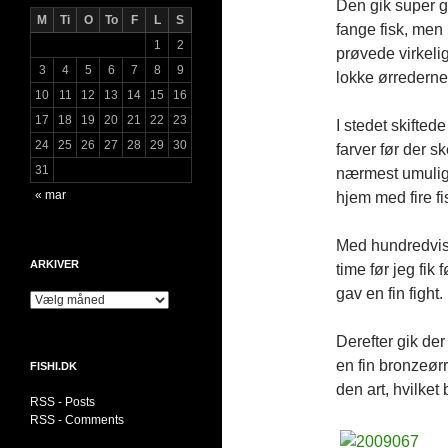
Den gik super go
M
Ti
O
To
F
L
S
fange fisk, men i
1
2
prøvede virkeli
3
4
5
6
7
8
9
lokke ørrederne 
10
11
12
13
14
15
16
17
18
19
20
21
22
23
I stedet skifted
24
25
26
27
28
29
30
farver før der s
31
nærmest umulige,
« mar
hjem med fire fi
Med hundredvis a
ARKIVER
time før jeg fik
gav en fin fight.
Arkiver
Derefter gik der
en fin bronzeørr
FISHI.DK
den art, hvilket
RSS - Posts
RSS - Comments