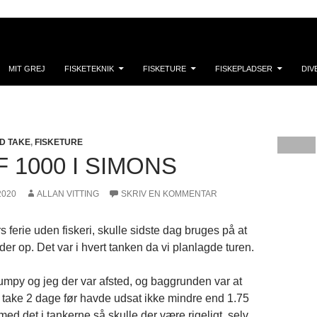
MIT GREJ
FISKETEKNIK
FISKETURE
FISKEPLADSER
DIV
ND TAKE
,
FISKETURE
F 1000 I SIMONS
2020
ALLAN VITTING
SKRIV EN KOMMENTAR
rs ferie uden fiskeri, skulle sidste dag bruges på at
er op. Det var i hvert tanken da vi planlagde turen.
rumpy og jeg der var afsted, og baggrunden var at
take 2 dage før havde udsat ikke mindre end 1.75
med det i tankerne så skulle der være rigeligt, selv