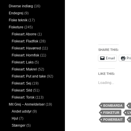
Diverse indlæg
(16)
Endegrej
(9)
Fiske teknik
(17)
Fisketure
(245)
Fiskeart: Aborre
(1)
Fiskeart: Fladfisk
(28)
Fiskeart: Havørred
(11)
SHARE THIS:
Fiskeart: Hornfisk
(11)
Email
Pr
Fiskeart: Laks
(5)
Fiskeart: Makrel
(52)
LIKE THIS:
Fiskeart: Put and take
(92)
Loading...
Fiskeart: Sej
(19)
Fiskeart: Sild
(51)
Fiskeart: Torsk
(113)
Mit Grej – Anmeldelser
(19)
BOMBARDA
Andet udstyr
(9)
FISKETUR
L
Hjul
(7)
POWERBAIT
Stænger
(5)