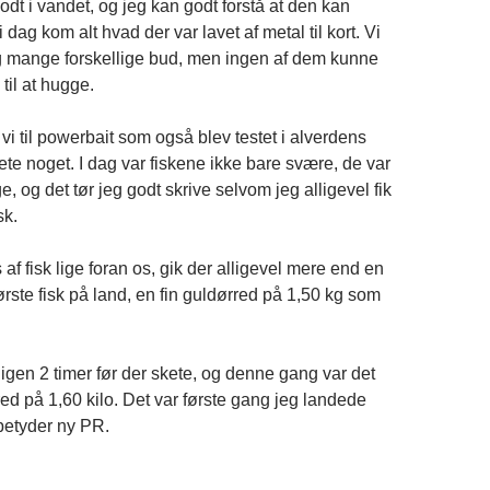
dt i vandet, og jeg kan godt forstå at den kan
 dag kom alt hvad der var lavet af metal til kort. Vi
g mange forskellige bud, men ingen af dem kunne
til at hugge.
e vi til powerbait som også blev testet i alverdens
kete noget. I dag var fiskene ikke bare svære, de var
 og det tør jeg godt skrive selvom jeg alligevel fik
sk.
f fisk lige foran os, gik der alligevel mere end en
 første fisk på land, en fin guldørred på 1,50 kg som
 igen 2 timer før der skete, og denne gang var det
ed på 1,60 kilo. Det var første gang jeg landede
 betyder ny PR.