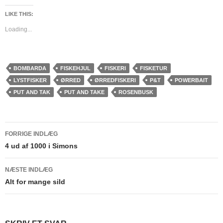
LIKE THIS:
Loading...
BOMBARDA
FISKEHJUL
FISKERI
FISKETUR
LYSTFISKER
ØRRED
ØRREDFISKERI
P&T
POWERBAIT
PUT AND TAK
PUT AND TAKE
ROSENBUSK
Indlægsnavigation
FORRIGE INDLÆG
4 ud af 1000 i Simons
NÆSTE INDLÆG
Alt for mange sild