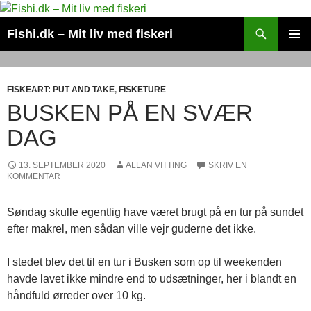
Hop
til
Søg
Fishi.dk – Mit liv med fiskeri
indhold
PRIMÆ
MENU
FISKEART: PUT AND TAKE
,
FISKETURE
BUSKEN PÅ EN SVÆR
DAG
13. SEPTEMBER 2020
ALLAN VITTING
SKRIV EN
KOMMENTAR
Søndag skulle egentlig have været brugt på en tur på sundet
efter makrel, men sådan ville vejr guderne det ikke.
I stedet blev det til en tur i Busken som op til weekenden
havde lavet ikke mindre end to udsætninger, her i blandt en
håndfuld ørreder over 10 kg.