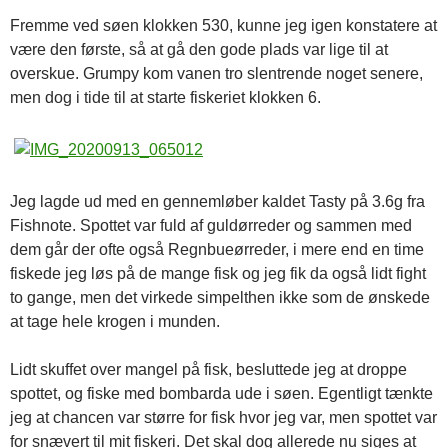
Fremme ved søen klokken 530, kunne jeg igen konstatere at
være den første, så at gå den gode plads var lige til at
overskue. Grumpy kom vanen tro slentrende noget senere,
men dog i tide til at starte fiskeriet klokken 6.
Jeg lagde ud med en gennemløber kaldet Tasty på 3.6g fra
Fishnote. Spottet var fuld af guldørreder og sammen med
dem går der ofte også Regnbueørreder, i mere end en time
fiskede jeg løs på de mange fisk og jeg fik da også lidt fight
to gange, men det virkede simpelthen ikke som de ønskede
at tage hele krogen i munden.
Lidt skuffet over mangel på fisk, besluttede jeg at droppe
spottet, og fiske med bombarda ude i søen. Egentligt tænkte
jeg at chancen var større for fisk hvor jeg var, men spottet var
for snævert til mit fiskeri. Det skal dog allerede nu siges at