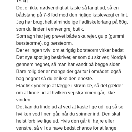
15 kg.
Det er ikke nødvendigt at kaste så langt ud, så en
bådstang på 7-8 fod med den rigtige kastevægt er fint.
Jeg har brugt helt almindelige fladfiskeforfang på 60g,
som du finder i enhver grej butik.
Som agn har jeg prøvet både skalrejer, gulp (gummi
børsteorme), og børsteorm.
Der er ingen tvivl om at rigtig børsteorm virker bedst.
Det nye spot jeg beskriver, er som du skriver; Nordpå
gennem hegnet, så man har vandt på begge sider.
Bare rolig der er mange der går tur i området, også
bag hegnet så du er ikke den eneste.
Fladfisk ynder jo at lægge i strøm læ, så det gælder
om at finde ud af hvilken vej strømmen går, ikke
vinden.
Det kan du finde ud af ved at kaste lige ud, og så se
hvilken ved linen går, når du spinner ind. Den skal
helst forblive lige ud. Hvis den går til højre eller
venstre, så vil du have bedst chance for at fange