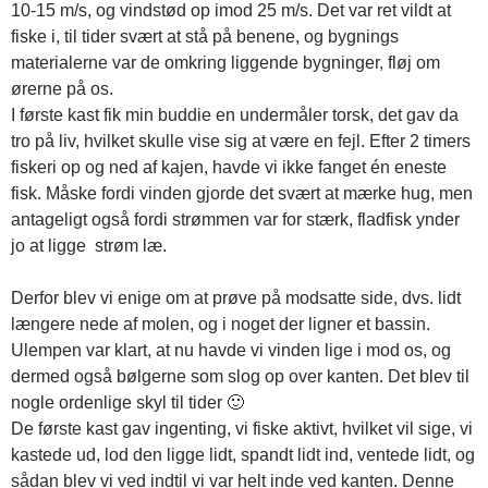
10-15 m/s, og vindstød op imod 25 m/s. Det var ret vildt at
fiske i, til tider svært at stå på benene, og bygnings
materialerne var de omkring liggende bygninger, fløj om
ørerne på os.
I første kast fik min buddie en undermåler torsk, det gav da
tro på liv, hvilket skulle vise sig at være en fejl. Efter 2 timers
fiskeri op og ned af kajen, havde vi ikke fanget én eneste
fisk. Måske fordi vinden gjorde det svært at mærke hug, men
antageligt også fordi strømmen var for stærk, fladfisk ynder
jo at ligge strøm læ.
Derfor blev vi enige om at prøve på modsatte side, dvs. lidt
længere nede af molen, og i noget der ligner et bassin.
Ulempen var klart, at nu havde vi vinden lige i mod os, og
dermed også bølgerne som slog op over kanten. Det blev til
nogle ordenlige skyl til tider 🙂
De første kast gav ingenting, vi fiske aktivt, hvilket vil sige, vi
kastede ud, lod den ligge lidt, spandt lidt ind, ventede lidt, og
sådan blev vi ved indtil vi var helt inde ved kanten. Denne