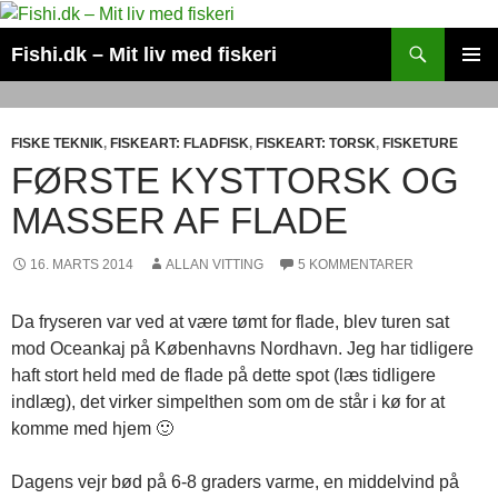
Hop
til
Søg
Fishi.dk – Mit liv med fiskeri
indhold
PRIMÆ
MENU
FISKE TEKNIK
,
FISKEART: FLADFISK
,
FISKEART: TORSK
,
FISKETURE
FØRSTE KYSTTORSK OG
MASSER AF FLADE
16. MARTS 2014
ALLAN VITTING
5 KOMMENTARER
Da fryseren var ved at være tømt for flade, blev turen sat
mod Oceankaj på Københavns Nordhavn. Jeg har tidligere
haft stort held med de flade på dette spot (læs tidligere
indlæg), det virker simpelthen som om de står i kø for at
komme med hjem 🙂
Dagens vejr bød på 6-8 graders varme, en middelvind på