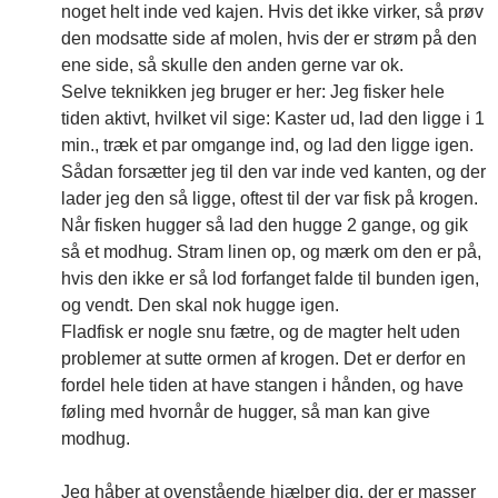
noget helt inde ved kajen. Hvis det ikke virker, så prøv
den modsatte side af molen, hvis der er strøm på den
ene side, så skulle den anden gerne var ok.
Selve teknikken jeg bruger er her: Jeg fisker hele
tiden aktivt, hvilket vil sige: Kaster ud, lad den ligge i 1
min., træk et par omgange ind, og lad den ligge igen.
Sådan forsætter jeg til den var inde ved kanten, og der
lader jeg den så ligge, oftest til der var fisk på krogen.
Når fisken hugger så lad den hugge 2 gange, og gik
så et modhug. Stram linen op, og mærk om den er på,
hvis den ikke er så lod forfanget falde til bunden igen,
og vendt. Den skal nok hugge igen.
Fladfisk er nogle snu fætre, og de magter helt uden
problemer at sutte ormen af krogen. Det er derfor en
fordel hele tiden at have stangen i hånden, og have
føling med hvornår de hugger, så man kan give
modhug.
Jeg håber at ovenstående hjælper dig, der er masser