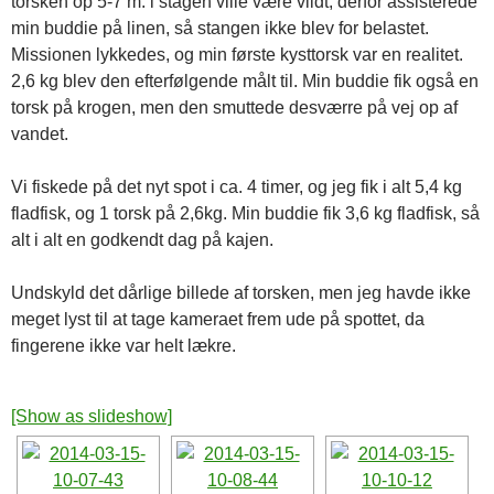
torsken op 5-7 m. i stagen ville være vildt, derfor assisterede
min buddie på linen, så stangen ikke blev for belastet.
Missionen lykkedes, og min første kysttorsk var en realitet.
2,6 kg blev den efterfølgende målt til. Min buddie fik også en
torsk på krogen, men den smuttede desværre på vej op af
vandet.
Vi fiskede på det nyt spot i ca. 4 timer, og jeg fik i alt 5,4 kg
fladfisk, og 1 torsk på 2,6kg. Min buddie fik 3,6 kg fladfisk, så
alt i alt en godkendt dag på kajen.
Undskyld det dårlige billede af torsken, men jeg havde ikke
meget lyst til at tage kameraet frem ude på spottet, da
fingerene ikke var helt lækre.
[Show as slideshow]