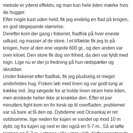
metode er yderst effektiv, og man kan hele tiden mærke hvis
de hugger.
Efter nogle kast uden held, fik jeg endelig en flad på krogen,
en god stegepande størrelse.
Derefter kom der gang i fiskeriet, fladfisk på hver eneste
udkast, og masser af de store. I et tilfælde fik jeg to på
krogen, hvor af den ene vejede 600 gr., og den anden var
over kiloet. Den store fik dog sin frihed, da den var fyldt med
rogn. Lige nu er der jo fredning på hun rødspætter og
skrubber.
Under fiskeriet efter fladfisk, fik jeg pludselig et meget
anderledes hug. Fisken løb med linen og var godt tung at
trække ind. Jeg sørgede for at holde linen stram hele tiden,
men ønskede heller ikke at knække den. Efter et par
minutters fight kom en fin torsk op til overfladen, problemet
var så bare at få den op. Dybderne ved Oceankaj er ret
voldsomme, lige neden for kajen er vandet op mod 10 m
dybt, og fra kajen og ned er der også en 5-7 m.. Så at løfte