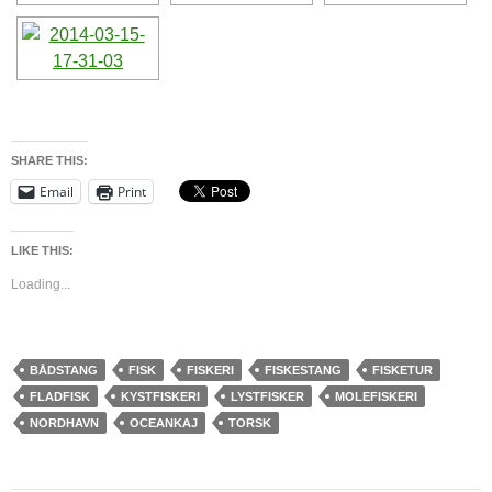
SHARE THIS:
Email
Print
LIKE THIS:
Loading...
BÅDSTANG
FISK
FISKERI
FISKESTANG
FISKETUR
FLADFISK
KYSTFISKERI
LYSTFISKER
MOLEFISKERI
NORDHAVN
OCEANKAJ
TORSK