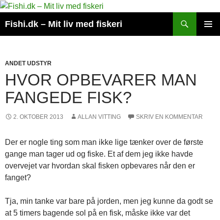
Hop
til
Søg
Fishi.dk – Mit liv med fiskeri
indhold
PRIMÆ
MENU
ANDET UDSTYR
HVOR OPBEVARER MAN
FANGEDE FISK?
2. OKTOBER 2013
ALLAN VITTING
SKRIV EN KOMMENTAR
Der er nogle ting som man ikke lige tænker over de første
gange man tager ud og fiske. Et af dem jeg ikke havde
overvejet var hvordan skal fisken opbevares når den er
fanget?
Tja, min tanke var bare på jorden, men jeg kunne da godt se
at 5 timers bagende sol på en fisk, måske ikke var det