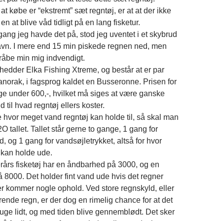
t købe er “ekstremt” sæt regntøj, er at at der ikke
en at blive våd tidligt på en lang fisketur.
gang jeg havde det på, stod jeg uventet i et skybrud
avn. I mere end 15 min piskede regnen ned, men
dråbe min mig indvendigt.
 hedder Elka Fishing Xtreme, og består at er par
 anorak, i fagsprog kaldet en Busseronne. Prisen for
ige under 600,-, hvilket må siges at være ganske
old til hvad regntøj ellers koster.
 hvor meget vand regntøj kan holde til, så skal man
tallet. Tallet står gerne to gange, 1 gang for
, og 1 gang for vandsøjletrykket, altså for hvor
 kan holde ude.
erårs fisketøj har en åndbarhed på 3000, og en
å 8000. Det holder fint vand ude hvis det regner
der kommer nogle ophold. Ved store regnskyld, eller
ende regn, er der dog en rimelig chance for at det
suge lidt, og med tiden blive gennemblødt. Det sker