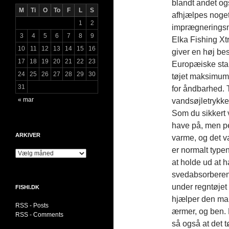
blandt andet ogs
M
Ti
O
To
F
L
S
afhjælpes noget
1
2
imprægneringsm
3
4
5
6
7
8
9
Elka Fishing Xtr
10
11
12
13
14
15
16
giver en høj be
17
18
19
20
21
22
23
Europæiske sta
24
25
26
27
28
29
30
tøjet maksimum
31
for åndbarhed. 
« mar
vandsøjletrykket
Som du sikkert v
have på, men per
ARKIVER
varme, og det va
er normalt typen
Arkiver
at holde ud at 
svedabsorberend
under regntøjet 
FISHI.DK
hjælper den man
RSS - Posts
ærmer, og ben. 
RSS - Comments
så også at det tø