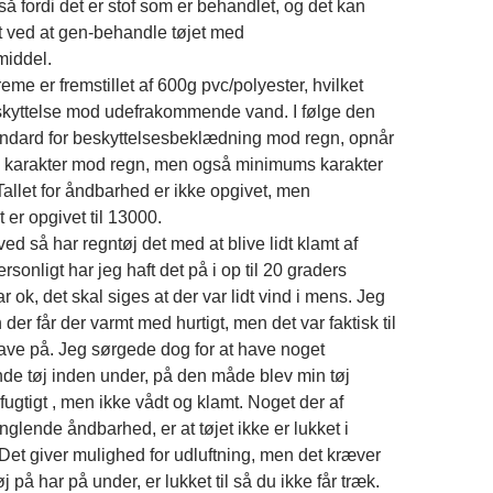
å fordi det er stof som er behandlet, og det kan
 ved at gen-behandle tøjet med
iddel.
eme er fremstillet af 600g pvc/polyester, hvilket
skyttelse mod udefrakommende vand. I følge den
ndard for beskyttelsesbeklædning mod regn, opnår
 karakter mod regn, men også minimums karakter
Tallet for åndbarhed er ikke opgivet, men
 er opgivet til 13000.
ed så har regntøj det med at blive lidt klamt af
sonligt har jeg haft det på i op til 20 graders
r ok, det skal siges at der var lidt vind i mens. Jeg
 der får der varmt med hurtigt, men det var faktisk til
have på. Jeg sørgede dog for at have noget
e tøj inden under, på den måde blev min tøj
fugtigt , men ikke vådt og klamt. Noget der af
glende åndbarhed, er at tøjet ikke er lukket i
Det giver mulighed for udluftning, men det kræver
j på har på under, er lukket til så du ikke får træk.