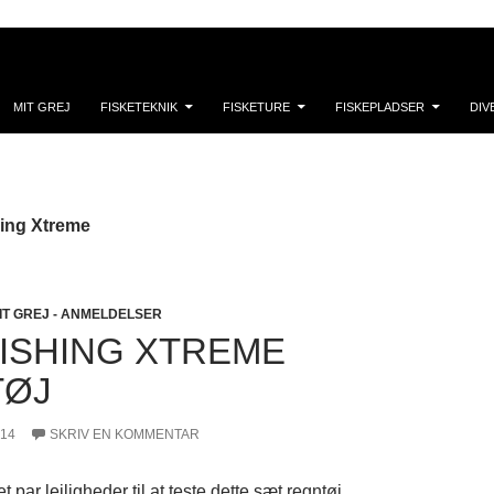
MIT GREJ
FISKETEKNIK
FISKETURE
FISKEPLADSER
DIV
hing Xtreme
IT GREJ - ANMELDELSER
FISHING XTREME
TØJ
014
SKRIV EN KOMMENTAR
t par lejligheder til at teste dette sæt regntøj.