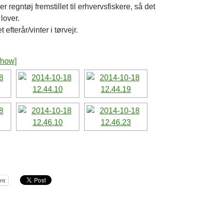
r regntøj fremstillet til erhvervsfiskere, så det
lover.
t efterår/vinter i tørvejr.
show]
int