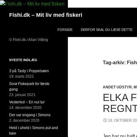
Hop
til
Søg
Fishi.dk – Mit liv med fiskeri
indhold
FORSIDE
DERFOR SKAL DU LÆSE DETTE
© Fishi.dk / Allan Vitting
NYESTE INDLÆG
Tag-arkiv: Fis
3 på Tasty i Poppelsøen
19. marts 2021
Sorø Fiskepark for første
ANDET UDSTYR
,
M
gang
ELKA 
23. januar 2021
Vesterled – En nul tur
REGN
14. december 2020
Der var engang i Simons
2. december 2020
18. OKTOBER 2
Held i uheld i Simons put and
take
Jeg har nu haft e