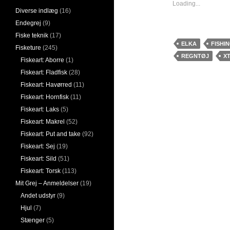
Loading...
Diverse indlæg
(16)
Endegrej
(9)
Fiske teknik
(17)
ELKA
FISHI
Fisketure
(245)
REGNTØJ
X
Fiskeart: Aborre
(1)
Fiskeart: Fladfisk
(28)
Fiskeart: Havørred
(11)
Fiskeart: Hornfisk
(11)
Fiskeart: Laks
(5)
Fiskeart: Makrel
(52)
Fiskeart: Put and take
(92)
Fiskeart: Sej
(19)
Fiskeart: Sild
(51)
Fiskeart: Torsk
(113)
Mit Grej – Anmeldelser
(19)
Andet udstyr
(9)
Hjul
(7)
Stænger
(5)