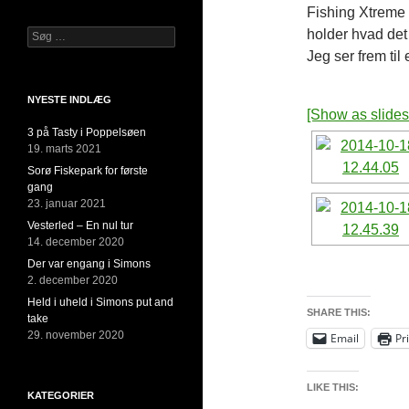
Fishing Xtreme e
holder hvad det 
Søg
efter:
Jeg ser frem til e
NYESTE INDLÆG
[Show as slide
3 på Tasty i Poppelsøen
19. marts 2021
Sorø Fiskepark for første
gang
23. januar 2021
Vesterled – En nul tur
14. december 2020
Der var engang i Simons
2. december 2020
Held i uheld i Simons put and
SHARE THIS:
take
29. november 2020
Email
Pr
LIKE THIS:
KATEGORIER