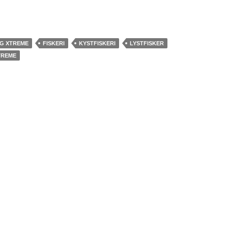
NG XTREME
FISKERI
KYSTFISKERI
LYSTFISKER
TREME