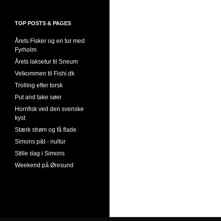
TOP POSTS & PAGES
Årets Fisker og en tur med
Fyrholm
Årets laksetur til Sneum
Velkommen til Fishi.dk
Trolling efter torsk
Put and take søer
Hornfisk ved den svenske
kyst
Stærk strøm og få flade
Simons p&t - nultur
Stille dag i Simons
Weekend på Øresund