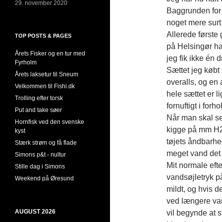
29. november 2020
Baggrunden for a
noget mere surt 
Allerede første 
TOP POSTS & PAGES
på Helsingør h
Årets Fisker og en tur med
jeg fik ikke én 
Fyrholm
Sættet jeg købt
Årets laksetur til Sneum
overalls, og en
Velkommen til Fishi.dk
hele sættet er l
Trolling efter torsk
fornuftigt i forh
Put and take søer
Når man skal se
Hornfisk ved den svenske
kigge på mm H2O 
kyst
tøjets åndbarhed
Stærk strøm og få flade
meget vand det
Simons p&t - nultur
Mit normale eft
Stille dag i Simons
vandsøjletryk p
Weekend på Øresund
mildt, og hvis 
ved længere var
AUGUST 2026
vil begynde at 