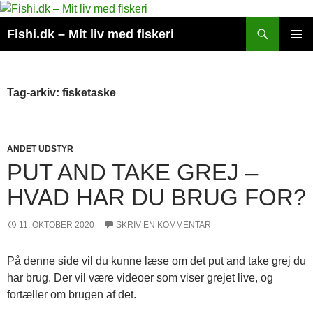
Hop
til
Søg
Fishi.dk – Mit liv med fiskeri
indhold
PRIMÆ
MENU
Tag-arkiv: fisketaske
ANDET UDSTYR
PUT AND TAKE GREJ –
HVAD HAR DU BRUG FOR?
11. OKTOBER 2020
SKRIV EN KOMMENTAR
På denne side vil du kunne læse om det put and take grej du
har brug. Der vil være videoer som viser grejet live, og
fortæller om brugen af det.