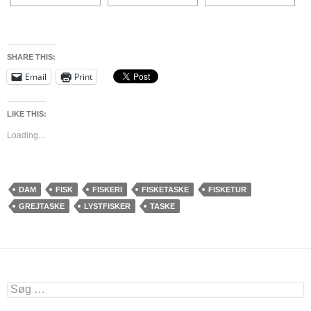
SHARE THIS:
Email
Print
LIKE THIS:
Loading...
DAM
FISK
FISKERI
FISKETASKE
FISKETUR
GREJTASKE
LYSTFISKER
TASKE
Søg
efter: