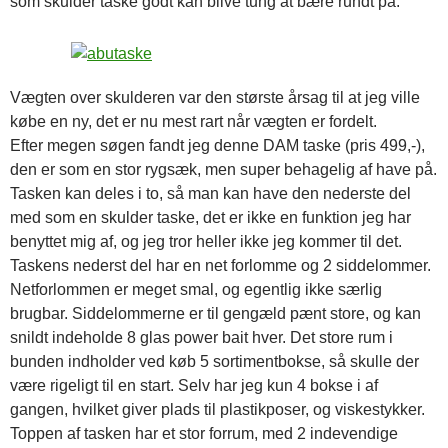
som skulder taske godt kan blive tung at bære rundt på.
Vægten over skulderen var den største årsag til at jeg ville
købe en ny, det er nu mest rart når vægten er fordelt.
Efter megen søgen fandt jeg denne DAM taske (pris 499,-),
den er som en stor rygsæk, men super behagelig af have på.
Tasken kan deles i to, så man kan have den nederste del
med som en skulder taske, det er ikke en funktion jeg har
benyttet mig af, og jeg tror heller ikke jeg kommer til det.
Taskens nederst del har en net forlomme og 2 siddelommer.
Netforlommen er meget smal, og egentlig ikke særlig
brugbar. Siddelommerne er til gengæld pænt store, og kan
snildt indeholde 8 glas power bait hver. Det store rum i
bunden indholder ved køb 5 sortimentbokse, så skulle der
være rigeligt til en start. Selv har jeg kun 4 bokse i af
gangen, hvilket giver plads til plastikposer, og viskestykker.
Toppen af tasken har et stor forrum, med 2 indevendige