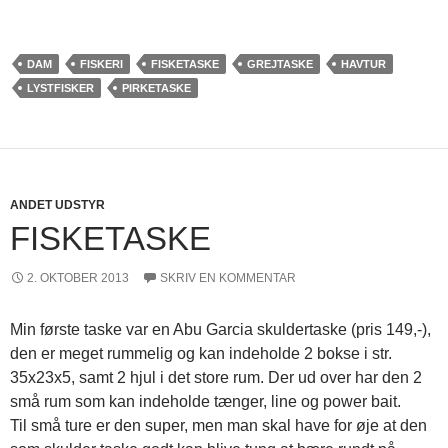
DAM
FISKERI
FISKETASKE
GREJTASKE
HAVTUR
LYSTFISKER
PIRKETASKE
ANDET UDSTYR
FISKETASKE
2. OKTOBER 2013
SKRIV EN KOMMENTAR
Min første taske var en Abu Garcia skuldertaske (pris 149,-),
den er meget rummelig og kan indeholde 2 bokse i str.
35x23x5, samt 2 hjul i det store rum. Der ud over har den 2
små rum som kan indeholde tænger, line og power bait.
Til små ture er den super, men man skal have for øje at den