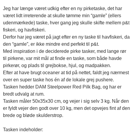
Jeg har længe været udkig efter en ny pirketaske, det har
været lidt irreterende at skulle tømme min “gamle” (ellers
udenmærkede) taske, hver gang jeg skulle skifte mellem p&t
fiskeri, og havfiskeri.
Derfor har jeg været på jagt efter en ny taske til havfiskeri, da
den “gamle”, er ikke mindre end perfekt til p&t.
Med inspiration i de deciderede pirke tasker, med lange rør
til pirkene, var mit mål at finde en taske, som både havde
pirkerør, og plads til grejbokse, hjul, og madpakken.
Efter at have brugt oceaner at tid på nettet, faldt jeg nærmest
over en super taske hos én af de lokale grej pushere.
Tasken hedder DAM Steelpower Red Pilk Bag, og har er
bredt udvalg at rum.
Tasken måler 50x35x30 cm, og vejer i sig selv 3 kg. Når den
er fyldt vejer den godt over 10 kg, men det opvejes fint af den
brede og bløde skulderstrop.
Tasken indeholder: