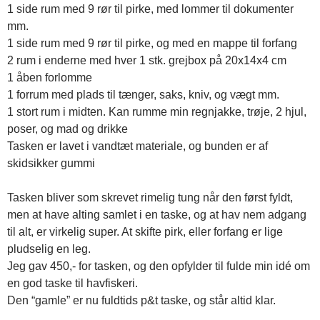
1 side rum med 9 rør til pirke, med lommer til dokumenter
mm.
1 side rum med 9 rør til pirke, og med en mappe til forfang
2 rum i enderne med hver 1 stk. grejbox på 20x14x4 cm
1 åben forlomme
1 forrum med plads til tænger, saks, kniv, og vægt mm.
1 stort rum i midten. Kan rumme min regnjakke, trøje, 2 hjul,
poser, og mad og drikke
Tasken er lavet i vandtæt materiale, og bunden er af
skidsikker gummi
Tasken bliver som skrevet rimelig tung når den først fyldt,
men at have alting samlet i en taske, og at hav nem adgang
til alt, er virkelig super. At skifte pirk, eller forfang er lige
pludselig en leg.
Jeg gav 450,- for tasken, og den opfylder til fulde min idé om
en god taske til havfiskeri.
Den “gamle” er nu fuldtids p&t taske, og står altid klar.