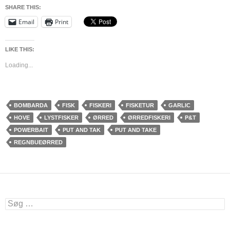
SHARE THIS:
Email
Print
LIKE THIS:
Loading...
BOMBARDA
FISK
FISKERI
FISKETUR
GARLIC
HOVE
LYSTFISKER
ØRRED
ØRREDFISKERI
P&T
POWERBAIT
PUT AND TAK
PUT AND TAKE
REGNBUEØRRED
Søg
efter: