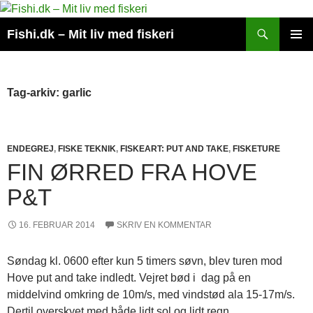
Hop
til
Søg
Fishi.dk – Mit liv med fiskeri
indhold
PRIMÆ
MENU
Tag-arkiv: garlic
ENDEGREJ
,
FISKE TEKNIK
,
FISKEART: PUT AND TAKE
,
FISKETURE
FIN ØRRED FRA HOVE
P&T
16. FEBRUAR 2014
SKRIV EN KOMMENTAR
Søndag kl. 0600 efter kun 5 timers søvn, blev turen mod
Hove put and take indledt. Vejret bød i dag på en
middelvind omkring de 10m/s, med vindstød ala 15-17m/s.
Dertil overskyet med både lidt sol og lidt regn.