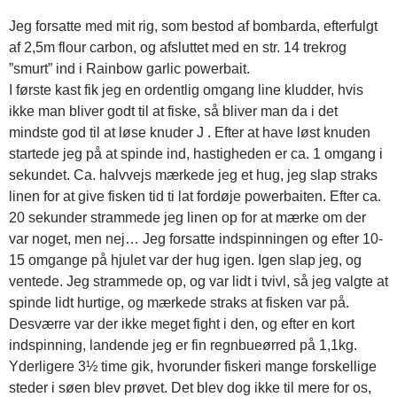
Jeg forsatte med mit rig, som bestod af bombarda, efterfulgt
af 2,5m flour carbon, og afsluttet med en str. 14 trekrog
”smurt” ind i Rainbow garlic powerbait.
I første kast fik jeg en ordentlig omgang line kludder, hvis
ikke man bliver godt til at fiske, så bliver man da i det
mindste god til at løse knuder J . Efter at have løst knuden
startede jeg på at spinde ind, hastigheden er ca. 1 omgang i
sekundet. Ca. halvvejs mærkede jeg et hug, jeg slap straks
linen for at give fisken tid ti lat fordøje powerbaiten. Efter ca.
20 sekunder strammede jeg linen op for at mærke om der
var noget, men nej… Jeg forsatte indspinningen og efter 10-
15 omgange på hjulet var der hug igen. Igen slap jeg, og
ventede. Jeg strammede op, og var lidt i tvivl, så jeg valgte at
spinde lidt hurtige, og mærkede straks at fisken var på.
Desværre var der ikke meget fight i den, og efter en kort
indspinning, landende jeg er fin regnbueørred på 1,1kg.
Yderligere 3½ time gik, hvorunder fiskeri mange forskellige
steder i søen blev prøvet. Det blev dog ikke til mere for os,