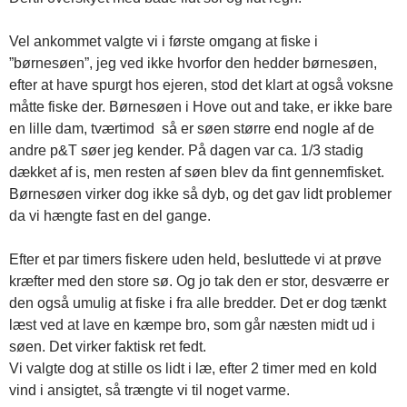
Vel ankommet valgte vi i første omgang at fiske i
”børnesøen”, jeg ved ikke hvorfor den hedder børnesøen,
efter at have spurgt hos ejeren, stod det klart at også voksne
måtte fiske der. Børnesøen i Hove out and take, er ikke bare
en lille dam, tværtimod så er søen større end nogle af de
andre p&T søer jeg kender. På dagen var ca. 1/3 stadig
dækket af is, men resten af søen blev da fint gennemfisket.
Børnesøen virker dog ikke så dyb, og det gav lidt problemer
da vi hængte fast en del gange.
Efter et par timers fiskere uden held, besluttede vi at prøve
kræfter med den store sø. Og jo tak den er stor, desværre er
den også umulig at fiske i fra alle bredder. Det er dog tænkt
læst ved at lave en kæmpe bro, som går næsten midt ud i
søen. Det virker faktisk ret fedt.
Vi valgte dog at stille os lidt i læ, efter 2 timer med en kold
vind i ansigtet, så trængte vi til noget varme.