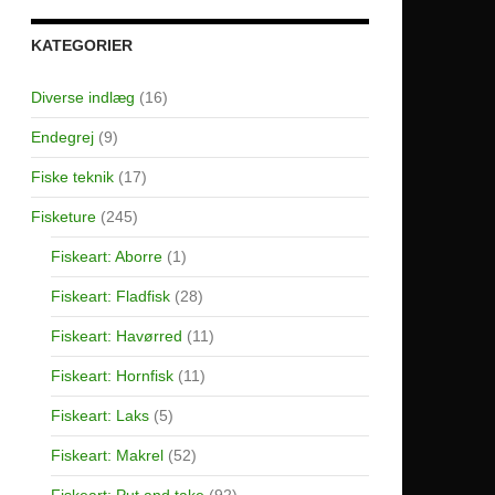
KATEGORIER
Diverse indlæg
(16)
Endegrej
(9)
Fiske teknik
(17)
Fisketure
(245)
Fiskeart: Aborre
(1)
Fiskeart: Fladfisk
(28)
Fiskeart: Havørred
(11)
Fiskeart: Hornfisk
(11)
Fiskeart: Laks
(5)
Fiskeart: Makrel
(52)
Fiskeart: Put and take
(92)