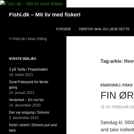
Hop
til
Søg
Fishi.dk – Mit liv med fiskeri
indhold
FORSIDE
DERFOR SKAL DU LÆSE DETTE
© Fishi.dk / Allan Vitting
NYESTE INDLÆG
Tag-arkiv: Hov
3 på Tasty i Poppelsøen
19. marts 2021
Sorø Fiskepark for første
ENDEGREJ
,
FISKE
gang
FIN Ø
23. januar 2021
Vesterled – En nul tur
14. december 2020
16. FEBRUAR 2
Der var engang i Simons
2. december 2020
Søndag kl. 0600
Held i uheld i Simons put and
and take indled
take