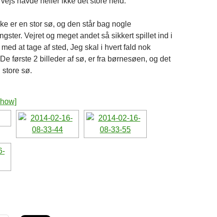
ejs havde heller ikke det store held.
ke er en stor sø, og den står bag nogle
ster. Vejret og meget andet så sikkert spillet ind i
 med at tage af sted, Jeg skal i hvert fald nok
e første 2 billeder af sø, er fra børnesøen, og det
n store sø.
show]