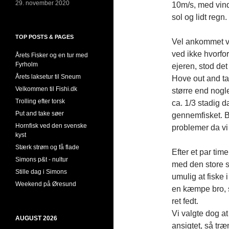
29. november 2020
10m/s, med vind
sol og lidt regn.
TOP POSTS & PAGES
Vel ankommet val
ved ikke hvorfo
Årets Fisker og en tur med
Fyrholm
ejeren, stod det
Årets laksetur til Sneum
Hove out and ta
Velkommen til Fishi.dk
større end nogl
Trolling efter torsk
ca. 1/3 stadig d
Put and take søer
gennemfisket. B
Hornfisk ved den svenske
problemer da vi
kyst
Stærk strøm og få flade
Efter et par tim
Simons p&t - nultur
med den store s
Stille dag i Simons
umulig at fiske 
Weekend på Øresund
en kæmpe bro, s
ret fedt.
Vi valgte dog at 
AUGUST 2026
ansigtet, så træ