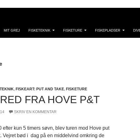
MIT GREJ
FISKETEKNIK
FISKETURE
FISKEPLADSER
DIV
e
 TEKNIK
,
FISKEART: PUT AND TAKE
,
FISKETURE
RRED FRA HOVE P&T
014
SKRIV EN KOMMENTAR
 efter kun 5 timers søvn, blev turen mod Hove put
t. Vejret bød i dag på en middelvind omkring de