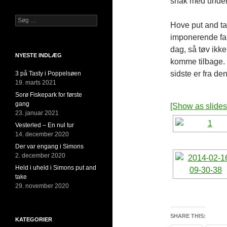
snak med underv
Søg
Hove put and ta
efter:
imponerende fang
dag, så tøv ikke
NYESTE INDLÆG
komme tilbage. D
sidste er fra de
3 på Tasty i Poppelsøen
19. marts 2021
Sorø Fiskepark for første
gang
[Show as slide
23. januar 2021
Vesterled – En nul tur
14. december 2020
Der var engang i Simons
2. december 2020
Held i uheld i Simons put and
take
29. november 2020
SHARE THIS:
KATEGORIER