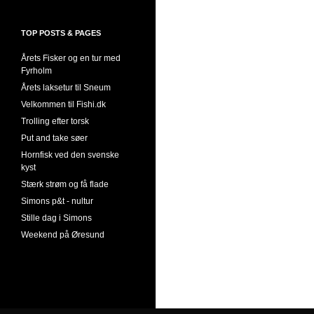
TOP POSTS & PAGES
Årets Fisker og en tur med
Fyrholm
Årets laksetur til Sneum
Velkommen til Fishi.dk
Trolling efter torsk
Put and take søer
Hornfisk ved den svenske
kyst
Stærk strøm og få flade
Simons p&t - nultur
Stille dag i Simons
Weekend på Øresund