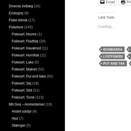
Email
Pr
Diverse indlæg
(16)
Endegrej
(9)
LIKE THIS:
Fiske teknik
(17)
Loading...
Fisketure
(245)
Fiskeart: Aborre
(1)
Fiskeart: Fladfisk
(28)
Fiskeart: Havørred
(11)
BOMBARDA
Fiskeart: Hornfisk
(11)
LYSTFISKER
Fiskeart: Laks
(5)
PUT AND TAK
Fiskeart: Makrel
(52)
Fiskeart: Put and take
(92)
Fiskeart: Sej
(19)
Fiskeart: Sild
(51)
Fiskeart: Torsk
(113)
Mit Grej – Anmeldelser
(19)
Andet udstyr
(9)
Hjul
(7)
Stænger
(5)