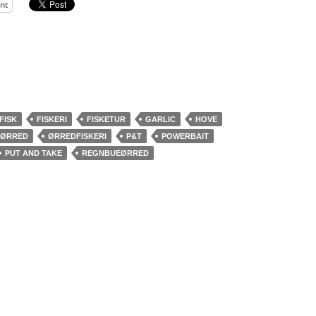
int
FISK
FISKERI
FISKETUR
GARLIC
HOVE
ØRRED
ØRREDFISKERI
P&T
POWERBAIT
PUT AND TAKE
REGNBUEØRRED