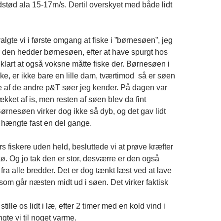
stød ala 15-17m/s. Dertil overskyet med både lidt
gte vi i første omgang at fiske i ”børnesøen”, jeg
r den hedder børnesøen, efter at have spurgt hos
 klart at også voksne måtte fiske der. Børnesøen i
ke, er ikke bare en lille dam, tværtimod så er søen
e af de andre p&T søer jeg kender. På dagen var
ækket af is, men resten af søen blev da fint
ørnesøen virker dog ikke så dyb, og det gav lidt
 hængte fast en del gange.
ers fiskere uden held, besluttede vi at prøve kræfter
ø. Og jo tak den er stor, desværre er den også
i fra alle bredder. Det er dog tænkt læst ved at lave
om går næsten midt ud i søen. Det virker faktisk
stille os lidt i læ, efter 2 timer med en kold vind i
ngte vi til noget varme.