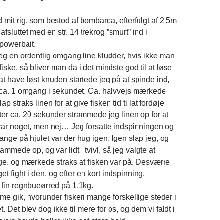
 mit rig, som bestod af bombarda, efterfulgt af 2,5m
afsluttet med en str. 14 trekrog ”smurt” ind i
powerbait.
k jeg en ordentlig omgang line kludder, hvis ikke man
t fiske, så bliver man da i det mindste god til at løse
 at have løst knuden startede jeg på at spinde ind,
 ca. 1 omgang i sekundet. Ca. halvvejs mærkede
lap straks linen for at give fisken tid ti lat fordøje
ter ca. 20 sekunder strammede jeg linen op for at
ar noget, men nej… Jeg forsatte indspinningen og
ange på hjulet var der hug igen. Igen slap jeg, og
ammede op, og var lidt i tvivl, så jeg valgte at
tige, og mærkede straks at fisken var på. Desværre
et fight i den, og efter en kort indspinning,
 fin regnbueørred på 1,1kg.
me gik, hvorunder fiskeri mange forskellige steder i
. Det blev dog ikke til mere for os, og dem vi faldt i