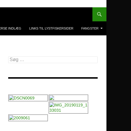
ERSE INDLÆG
LINKS TIL LYSTFISKERSIDER
FANGSTER
Søg
efter: