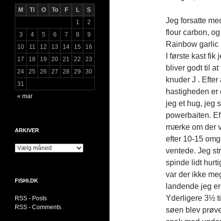
M
Ti
O
To
F
L
S
Jeg forsatte med
1
2
flour carbon, og 
3
4
5
6
7
8
9
Rainbow garlic 
10
11
12
13
14
15
16
I første kast fi
17
18
19
20
21
22
23
bliver godt til a
24
25
26
27
28
29
30
knuder J . Efter
31
hastigheden er
« mar
jeg et hug, jeg s
powerbaiten. Ef
mærke om der v
ARKIVER
efter 10-15 omg
Arkiver
ventede. Jeg str
spinde lidt hur
var der ikke meg
FISHI.DK
landende jeg er
Yderligere 3½ ti
RSS - Posts
RSS - Comments
søen blev prøvet