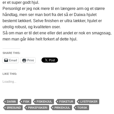
er et super godt hjul.
Personligt er jeg nok mere til en længere arm og et større
håndtag, men ser man bort fra det så er Daiwa hjulet
bestemt lækkert. Selve finishen er ultra lækker, hjulet er
utrolig robust, og kvaliteten oser.
Så om man er til det ene eller det andet er nok en smagssag,
men man går ikke helt forkert af dette hjul.
SHARE THIS:
Email
Print
LIKE THIS:
Loading...
DAIWA
FISK
FISKEHJUL
FISKETUR
LYSTFISKER
ØRESUND
PIRKEFISKERI
PIRKEHJUL
TORSK