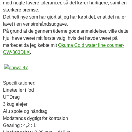
med nogle lavere tolerancer, så det kører hurtigere, samt en
stærkere bremse.
Det helt nye som har gjort at jeg har købt det, er at det nu er
lavet i en venstrehåndsudgave.
På grund af de gennem tiderne gode anmeldelser, ville dette
hjul have været mit første valg, hvis det havde været på
markedet da jeg købte mit
Okuma Cold water line counter-
CW-303DLX
.
Specifikationer:
Linetæller i fod
UTDrag
3 kuglelejer
Alu spole og håndtag.
Modstands dygtigt for korrosion
Gearing : 4,2 : 1