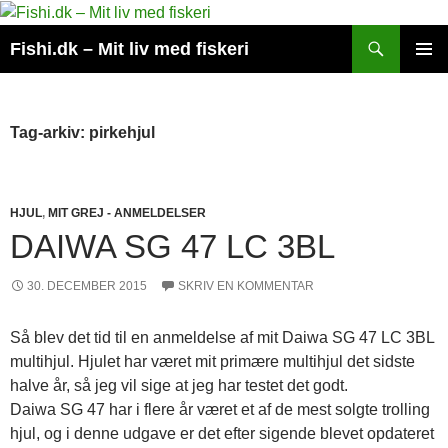
Hop
til
Søg
Fishi.dk – Mit liv med fiskeri
indhold
PRIMÆ
MENU
Tag-arkiv: pirkehjul
HJUL
,
MIT GREJ - ANMELDELSER
DAIWA SG 47 LC 3BL
30. DECEMBER 2015
SKRIV EN KOMMENTAR
Så blev det tid til en anmeldelse af mit Daiwa SG 47 LC 3BL
multihjul. Hjulet har været mit primære multihjul det sidste
halve år, så jeg vil sige at jeg har testet det godt.
Daiwa SG 47 har i flere år været et af de mest solgte trolling
hjul, og i denne udgave er det efter sigende blevet opdateret