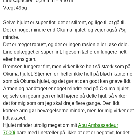
Linekapacitet : 0,38 mm – 440 m
Vægt 495g
Selve hjulet er super flot, det er stilrent, og lige til at gå til.
Det er noget mindre end Okuma hjulet, og vejer også 75g
mindre.
Det er meget robust, og der er ingen raslen eller løse dele.
Line oplægget er super fint, ligesom tælleren fungere helt
efter hensigten.
Bremsen fungerer fint, men virker ikke helt så stærk som på
Okuma hjulet. Stjernen er heller ikke helt på blød i kanterne
som på Okuma hjulet, og det gør at den godt kan gnave lidt.
Armen og håndtaget er noget mindre end på Okuma hjulet,
og selv om gearingen er lidt højere på dette hjul, så virker
det for mig som om jeg skal dreje flere gange. Den lidt
kortere arm gør bevægelserne mindre, men for mig virker det
lidt akavet.
Hjulet minder utrolig meget om mit
Abu Ambassadeur
7000i
bare med linetæller på, ikke at det er negativt, for det