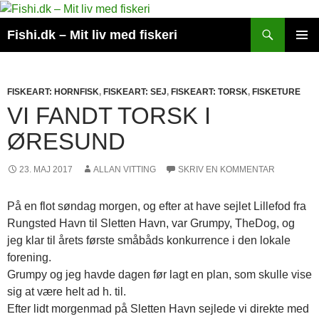
Hop
til
Søg
Fishi.dk – Mit liv med fiskeri
indhold
PRIMÆ
MENU
FISKEART: HORNFISK
,
FISKEART: SEJ
,
FISKEART: TORSK
,
FISKETURE
VI FANDT TORSK I
ØRESUND
23. MAJ 2017
ALLAN VITTING
SKRIV EN KOMMENTAR
På en flot søndag morgen, og efter at have sejlet Lillefod fra
Rungsted Havn til Sletten Havn, var Grumpy, TheDog, og
jeg klar til årets første småbåds konkurrence i den lokale
forening.
Grumpy og jeg havde dagen før lagt en plan, som skulle vise
sig at være helt ad h. til.
Efter lidt morgenmad på Sletten Havn sejlede vi direkte med