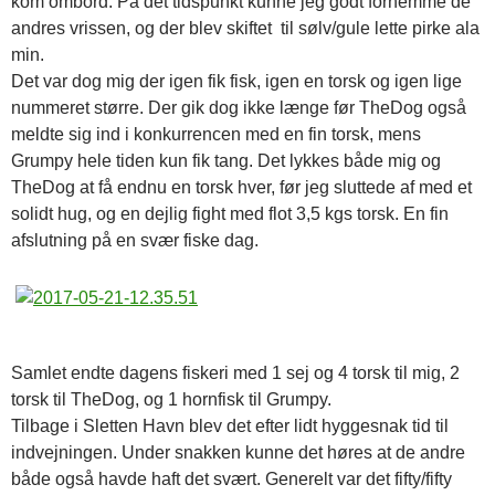
kom ombord. På det tidspunkt kunne jeg godt fornemme de
andres vrissen, og der blev skiftet til sølv/gule lette pirke ala
min.
Det var dog mig der igen fik fisk, igen en torsk og igen lige
nummeret større. Der gik dog ikke længe før TheDog også
meldte sig ind i konkurrencen med en fin torsk, mens
Grumpy hele tiden kun fik tang. Det lykkes både mig og
TheDog at få endnu en torsk hver, før jeg sluttede af med et
solidt hug, og en dejlig fight med flot 3,5 kgs torsk. En fin
afslutning på en svær fiske dag.
Samlet endte dagens fiskeri med 1 sej og 4 torsk til mig, 2
torsk til TheDog, og 1 hornfisk til Grumpy.
Tilbage i Sletten Havn blev det efter lidt hyggesnak tid til
indvejningen. Under snakken kunne det høres at de andre
både også havde haft det svært. Generelt var det fifty/fifty