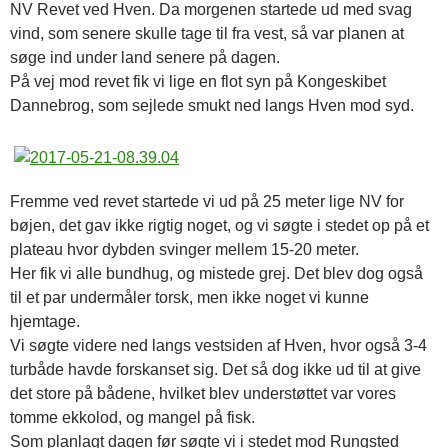
NV Revet ved Hven. Da morgenen startede ud med svag
vind, som senere skulle tage til fra vest, så var planen at
søge ind under land senere på dagen.
På vej mod revet fik vi lige en flot syn på Kongeskibet
Dannebrog, som sejlede smukt ned langs Hven mod syd.
Fremme ved revet startede vi ud på 25 meter lige NV for
bøjen, det gav ikke rigtig noget, og vi søgte i stedet op på et
plateau hvor dybden svinger mellem 15-20 meter.
Her fik vi alle bundhug, og mistede grej. Det blev dog også
til et par undermåler torsk, men ikke noget vi kunne
hjemtage.
Vi søgte videre ned langs vestsiden af Hven, hvor også 3-4
turbåde havde forskanset sig. Det så dog ikke ud til at give
det store på bådene, hvilket blev understøttet var vores
tomme ekkolod, og mangel på fisk.
Som planlagt dagen før søgte vi i stedet mod Rungsted