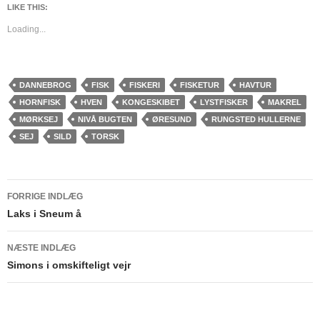
LIKE THIS:
Loading...
DANNEBROG
FISK
FISKERI
FISKETUR
HAVTUR
HORNFISK
HVEN
KONGESKIBET
LYSTFISKER
MAKREL
MØRKSEJ
NIVÅ BUGTEN
ØRESUND
RUNGSTED HULLERNE
SEJ
SILD
TORSK
Indlægsnavigation
FORRIGE INDLÆG
Laks i Sneum å
NÆSTE INDLÆG
Simons i omskifteligt vejr