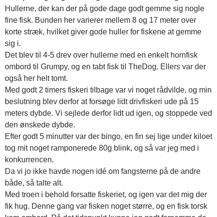
Hullerne, der kan der på gode dage godt gemme sig nogle
fine fisk. Bunden her varierer mellem 8 og 17 meter over
korte stræk, hvilket giver gode huller for fiskene at gemme
sig i.
Det blev til 4-5 drev over hullerne med en enkelt hornfisk
ombord til Grumpy, og en tabt fisk til TheDog. Ellers var der
også her helt tomt.
Med godt 2 timers fiskeri tilbage var vi noget rådvilde, og min
beslutning blev derfor at forsøge lidt drivfiskeri ude på 15
meters dybde. Vi sejlede derfor lidt ud igen, og stoppede ved
den ønskede dybde.
Efter godt 5 minutter var der bingo, en fin sej lige under kiloet
tog mit noget ramponerede 80g blink, og så var jeg med i
konkurrencen.
Da vi jo ikke havde nogen idé om fangsterne på de andre
både, så talte alt.
Med troen i behold forsatte fiskeriet, og igen var det mig der
fik hug. Denne gang var fisken noget større, og en fisk torsk