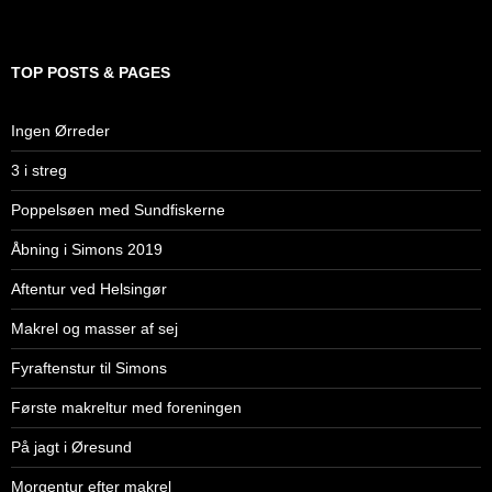
TOP POSTS & PAGES
Ingen Ørreder
3 i streg
Poppelsøen med Sundfiskerne
Åbning i Simons 2019
Aftentur ved Helsingør
Makrel og masser af sej
Fyraftenstur til Simons
Første makreltur med foreningen
På jagt i Øresund
Morgentur efter makrel