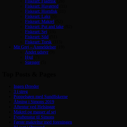
Fiskeart: Fladfisk
(28)
Fiskeart: Havørred
(11)
Fiskeart: Hornfisk
(11)
Fiskeart: Laks
(5)
Fiskeart: Makrel
(52)
Fiskeart: Put and take
(92)
Fiskeart: Sej
(19)
Fiskeart: Sild
(51)
Fiskeart: Torsk
(113)
Mit Grej – Anmeldelser
(19)
Andet udstyr
(9)
Hjul
(7)
Stænger
(5)
Top Posts & Pages
Ingen Ørreder
3 i streg
Poppelsøen med Sundfiskerne
Åbning i Simons 2019
Aftentur ved Helsingør
Makrel og masser af sej
Fyraftenstur til Simons
Første makreltur med foreningen