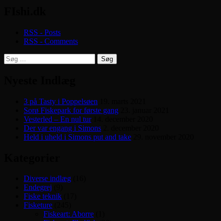
FIshi.dk
RSS - Posts
RSS - Comments
Søg
efter:
Nyeste Indlæg
3 på Tasty i Poppelsøen
19. marts 2021
Sorø Fiskepark for første gang
23. januar 2021
Vesterled – En nul tur
14. december 2020
Der var engang i Simons
2. december 2020
Held i uheld i Simons put and take
29. november 2020
Kategorier
Diverse indlæg
(16)
Endegrej
(9)
Fiske teknik
(17)
Fisketure
(245)
Fiskeart: Aborre
(1)