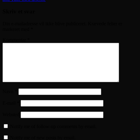
Skriv et svar
Din e-mailadresse vil ikke blive publiceret.
Krævede felter er
markeret med
*
Kommentar
*
Navn
*
E-mail
*
Websted
Notify me of follow-up comments by email.
Notify me of new posts by email.