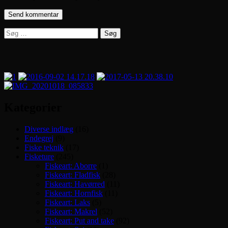
Søg
efter:
Kategorier
Diverse indlæg
(16)
Endegrej
(9)
Fiske teknik
(17)
Fisketure
(245)
Fiskeart: Aborre
(1)
Fiskeart: Fladfisk
(28)
Fiskeart: Havørred
(11)
Fiskeart: Hornfisk
(11)
Fiskeart: Laks
(5)
Fiskeart: Makrel
(52)
Fiskeart: Put and take
(92)