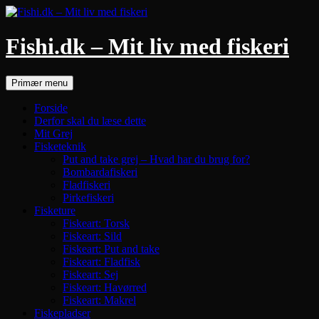
Hop
til
indhold
Fishi.dk – Mit liv med fiskeri
Søg
Primær menu
Forside
Derfor skal du læse dette
Mit Grej
Fisketeknik
Put and take grej – Hvad har du brug for?
Bombardafiskeri
Fladfiskeri
Pirkefiskeri
Fisketure
Fiskeart: Torsk
Fiskeart: Sild
Fiskeart: Put and take
Fiskeart: Fladfisk
Fiskeart: Sej
Fiskeart: Havørred
Fiskeart: Makrel
Fiskepladser