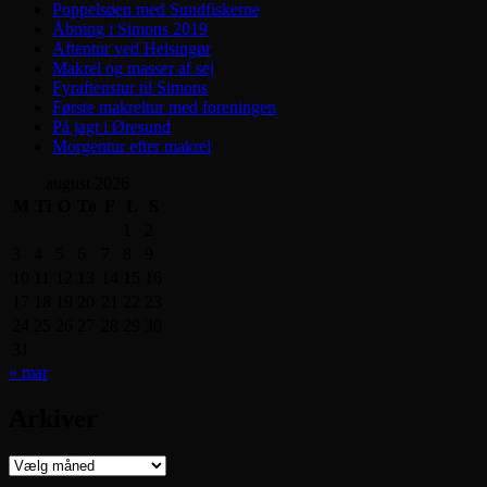
Poppelsøen med Sundfiskerne
Åbning i Simons 2019
Aftentur ved Helsingør
Makrel og masser af sej
Fyraftenstur til Simons
Første makreltur med foreningen
På jagt i Øresund
Morgentur efter makrel
august 2026
M
Ti
O
To
F
L
S
1
2
3
4
5
6
7
8
9
10
11
12
13
14
15
16
17
18
19
20
21
22
23
24
25
26
27
28
29
30
31
« mar
Arkiver
Arkiver