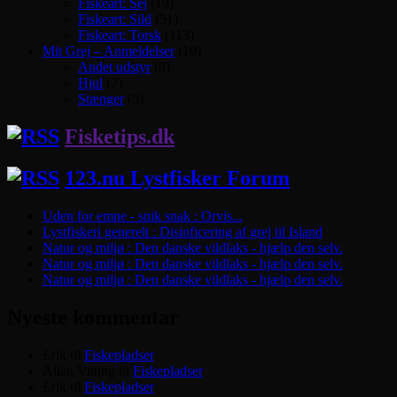
Fiskeart: Sej
(19)
Fiskeart: Sild
(51)
Fiskeart: Torsk
(113)
Mit Grej – Anmeldelser
(19)
Andet udstyr
(9)
Hjul
(7)
Stænger
(5)
Fisketips.dk
123.nu Lystfisker Forum
Uden for emne - snik snak : Orvis...
Lystfiskeri generelt : Disinficering af grej til Island
Natur og miljø : Den danske vildlaks - hjælp den selv.
Natur og miljø : Den danske vildlaks - hjælp den selv.
Natur og miljø : Den danske vildlaks - hjælp den selv.
Nyeste kommentar
Erik
til
Fiskepladser
Allan Vitting
til
Fiskepladser
Erik
til
Fiskepladser