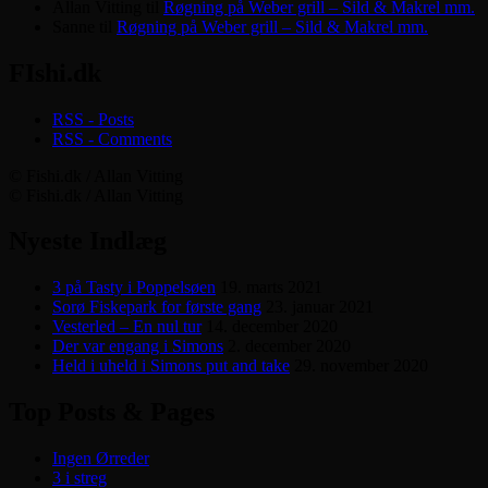
Allan Vitting
til
Røgning på Weber grill – Sild & Makrel mm.
Sanne
til
Røgning på Weber grill – Sild & Makrel mm.
FIshi.dk
RSS - Posts
RSS - Comments
© Fishi.dk / Allan Vitting
© Fishi.dk / Allan Vitting
Nyeste Indlæg
3 på Tasty i Poppelsøen
19. marts 2021
Sorø Fiskepark for første gang
23. januar 2021
Vesterled – En nul tur
14. december 2020
Der var engang i Simons
2. december 2020
Held i uheld i Simons put and take
29. november 2020
Top Posts & Pages
Ingen Ørreder
3 i streg