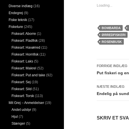
Loading...
Diverse indlæg
(16)
Endegrej
(9)
Fiske teknik
(17)
Fisketure
(245)
BOMBARDA
Fiskeart: Aborre
(1)
ØRREDFISKERI
Fiskeart: Fladfisk
(28)
ROSENBUSK
Fiskeart: Havørred
(11)
Fiskeart: Hornfisk
(11)
Fiskeart: Laks
(5)
Indlægsn
FORRIGE INDLÆG
Fiskeart: Makrel
(52)
Put fiskeri og e
Fiskeart: Put and take
(92)
Fiskeart: Sej
(19)
NÆSTE INDLÆG
Fiskeart: Sild
(51)
Endelig på sund
Fiskeart: Torsk
(113)
Mit Grej – Anmeldelser
(19)
Andet udstyr
(9)
Hjul
(7)
SKRIV ET SV
Stænger
(5)