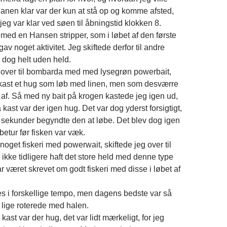
lanen klar var der kun at stå op og komme afsted,
 jeg var klar ved søen til åbningstid klokken 8.
 med en Hansen stripper, som i løbet af den første
gav noget aktivitet. Jeg skiftede derfor til andre
n dog helt uden held.
r over til bombarda med med lysegrøn powerbait,
e kast et hug som løb med linen, men som desværre
en af. Så med ny bait på krogen kastede jeg igen ud,
å kast var der igen hug. Det var dog yderst forsigtigt,
20 sekunder begyndte den at løbe. Det blev dog igen
løbetur før fisken var væk.
 noget fiskeri med powerwait, skiftede jeg over til
r ikke tidligere haft det store held med denne type
 været skrevet om godt fiskeri med disse i løbet af
es i forskellige tempo, men dagens bedste var så
n lige roterede med halen.
 kast var der hug, det var lidt mærkeligt, for jeg