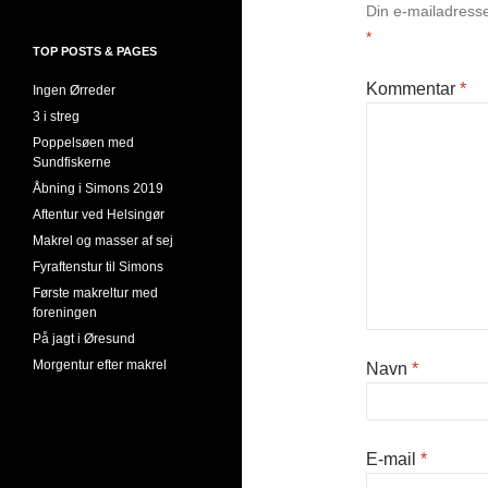
Din e-mailadresse 
*
TOP POSTS & PAGES
Kommentar
*
Ingen Ørreder
3 i streg
Poppelsøen med
Sundfiskerne
Åbning i Simons 2019
Aftentur ved Helsingør
Makrel og masser af sej
Fyraftenstur til Simons
Første makreltur med
foreningen
På jagt i Øresund
Morgentur efter makrel
Navn
*
E-mail
*