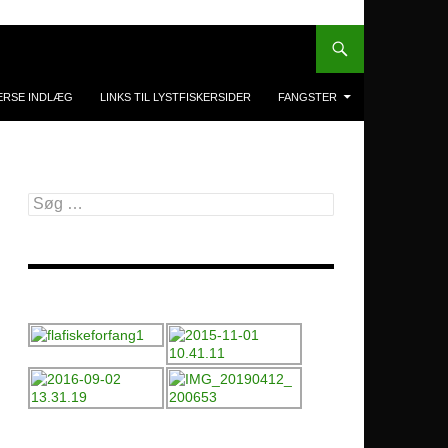
ERSE INDLÆG
LINKS TIL LYSTFISKERSIDER
FANGSTER
Søg
efter: