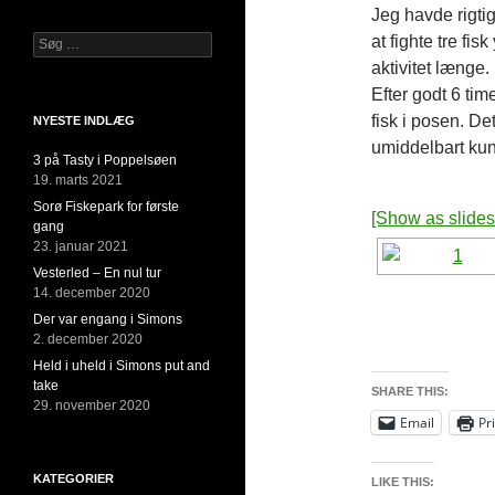
Jeg havde rigti
at fighte tre fis
Søg
efter:
aktivitet længe.
Efter godt 6 ti
fisk i posen. De
NYESTE INDLÆG
umiddelbart kunn
3 på Tasty i Poppelsøen
19. marts 2021
Sorø Fiskepark for første
[Show as slide
gang
23. januar 2021
Vesterled – En nul tur
14. december 2020
Der var engang i Simons
2. december 2020
Held i uheld i Simons put and
take
SHARE THIS:
29. november 2020
Email
Pr
KATEGORIER
LIKE THIS: