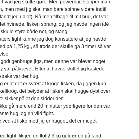
tig hvad jeg skulle gøre. Med powerbait stopper man
n, men med jig skal man bare spinne videre indtil
fandt jeg ud af). Nå men tilbage til mit hug, det var
julet hvinede, fisken sprang, og jeg havde ingen idé
skulle styre både net, og stang.
tters fight kunne jeg dog konstatere at jeg havde
red på 1,25 kg., så trods der skulle gå 3 timer så var
else.
 godt genbruge jigs, men denne var blevet noget
 var påkrævet. Efter at havde skiftet jig kastede
straks var der hug.
er at det er svært at kroge fisken, da jiggen kun
eltkrog, det betyder at fisken skal hugge dybt over
re sikker på at den sidder der.
ikke gå mere end 20 minutter yderligere før den var
ante hug, og en vild fight.
 ved at fiske med jig er hugget, det er meget
ed fight, fik jeg en flot 2,3 kg guldørred på land.