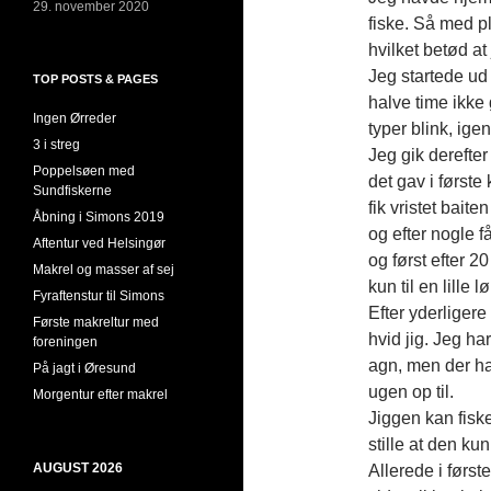
29. november 2020
fiske. Så med p
hvilket betød at
Jeg startede ud
TOP POSTS & PAGES
halve time ikke 
Ingen Ørreder
typer blink, ige
3 i streg
Jeg gik derefte
Poppelsøen med
det gav i først
Sundfiskerne
fik vristet bait
Åbning i Simons 2019
og efter nogle f
Aftentur ved Helsingør
og først efter 
Makrel og masser af sej
kun til en lille 
Fyraftenstur til Simons
Efter yderligere
Første makreltur med
hvid jig. Jeg ha
foreningen
agn, men der har
På jagt i Øresund
ugen op til.
Morgentur efter makrel
Jiggen kan fisk
stille at den ku
AUGUST 2026
Allerede i første