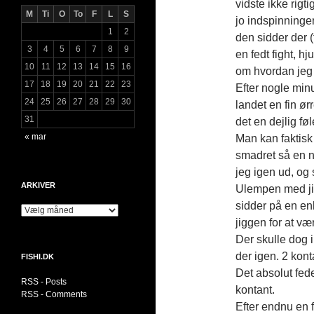
vidste ikke rig
M
Ti
O
To
F
L
S
jo indspinninge
1
2
den sidder der (
3
4
5
6
7
8
9
en fedt fight, h
10
11
12
13
14
15
16
om hvordan jeg 
17
18
19
20
21
22
23
Efter nogle minu
24
25
26
27
28
29
30
landet en fin ør
31
det en dejlig føl
« mar
Man kan faktisk
smadret så en ny
jeg igen ud, og 
ARKIVER
Ulempen med jig 
sidder på en enk
Arkiver
jiggen for at væ
Der skulle dog 
der igen. 2 kont
FISHI.DK
Det absolut fede
RSS - Posts
kontant.
RSS - Comments
Efter endnu en f