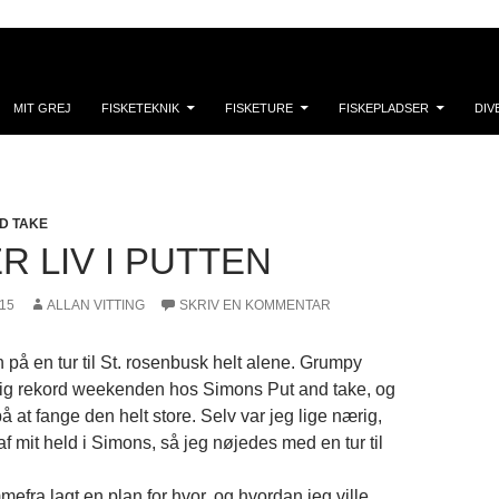
MIT GREJ
FISKETEKNIK
FISKETURE
FISKEPLADSER
DIV
ND TAKE
R LIV I PUTTEN
15
ALLAN VITTING
SKRIV EN KOMMENTAR
 på en tur til St. rosenbusk helt alene. Grumpy
sig rekord weekenden hos Simons Put and take, og
å at fange den helt store. Selv var jeg lige nærig,
 af mit held i Simons, så jeg nøjedes med en tur til
efra lagt en plan for hvor, og hvordan jeg ville