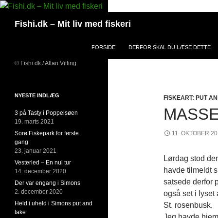
Hop
til
Søg
Fishi.dk – Mit liv med fiskeri
indhold
FORSIDE
DERFOR SKAL DU LÆSE DETTE
© Fishi.dk / Allan Vitting
NYESTE INDLÆG
FISKEART: PUT A
MASSE
3 på Tasty i Poppelsøen
19. marts 2021
Sorø Fiskepark for første
11. OKTOBER 20
gang
23. januar 2021
Lørdag stod den
Vesterled – En nul tur
havde tilmeldt 
14. december 2020
satsede derfor p
Der var engang i Simons
2. december 2020
også set i lyset
Held i uheld i Simons put and
St. rosenbusk.
take
Jeg havde hjemm