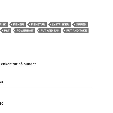
FISK
FISKERI
FISKETUR
LYSTFISKER
ØRRED
P&T
POWERBAIT
PUT AND TAK
PUT AND TAKE
avigation
n enkelt tur på sundet
et
AR