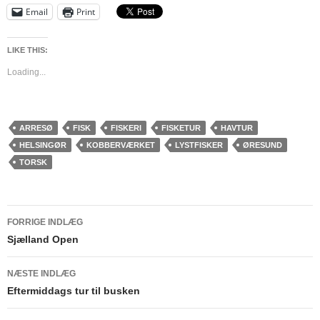
Email
Print
LIKE THIS:
Loading...
ARRESØ
FISK
FISKERI
FISKETUR
HAVTUR
HELSINGØR
KOBBERVÆRKET
LYSTFISKER
ØRESUND
TORSK
Indlægsnavigation
FORRIGE INDLÆG
Sjælland Open
NÆSTE INDLÆG
Eftermiddags tur til busken