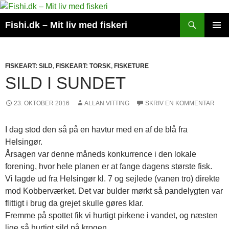
Hop
til
Søg
Fishi.dk – Mit liv med fiskeri
indhold
PRIMÆ
MENU
FISKEART: SILD
,
FISKEART: TORSK
,
FISKETURE
SILD I SUNDET
23. OKTOBER 2016
ALLAN VITTING
SKRIV EN KOMMENTAR
I dag stod den så på en havtur med en af de blå fra
Helsingør.
Årsagen var denne måneds konkurrence i den lokale
forening, hvor hele planen er at fange dagens største fisk.
Vi lagde ud fra Helsingør kl. 7 og sejlede (vanen tro) direkte
mod Kobberværket. Det var bulder mørkt så pandelygten var
flittigt i brug da grejet skulle gøres klar.
Fremme på spottet fik vi hurtigt pirkene i vandet, og næsten
lige så hurtigt sild på krogen.