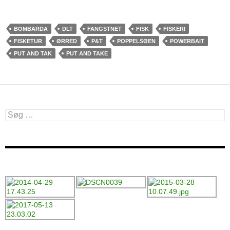
BOMBARDA
DLT
FANGSTNET
FISK
FISKERI
FISKETUR
ØRRED
P&T
POPPELSØEN
POWERBAIT
PUT AND TAK
PUT AND TAKE
Søg
efter: