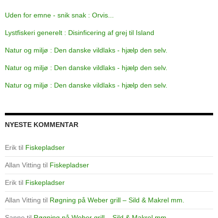
Uden for emne - snik snak : Orvis...
Lystfiskeri generelt : Disinficering af grej til Island
Natur og miljø : Den danske vildlaks - hjælp den selv.
Natur og miljø : Den danske vildlaks - hjælp den selv.
Natur og miljø : Den danske vildlaks - hjælp den selv.
NYESTE KOMMENTAR
Erik
til
Fiskepladser
Allan Vitting
til
Fiskepladser
Erik
til
Fiskepladser
Allan Vitting
til
Røgning på Weber grill – Sild & Makrel mm.
Sanne
til
Røgning på Weber grill – Sild & Makrel mm.