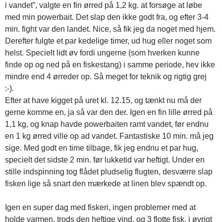
i vandet”, valgte en fin ørred på 1,2 kg. at forsøge at løbe
med min powerbait. Det slap den ikke godt fra, og efter 3-4
min. fight var den landet. Nice, så fik jeg da noget med hjem.
Derefter fulgte et par kedelige timer, ud hug eller noget som
helst. Specielt lidt øv fordi ungerne (som hverken kunne
finde op og ned på en fiskestang) i samme periode, hev ikke
mindre end 4 ørreder op. Så meget for teknik og rigtig grej
:-).
Efter at have kigget på uret kl. 12.15, og tænkt nu må der
gerne komme en, ja så var den der. Igen en fin lille ørred på
1,1 kg, og knap havde powerbaiten ramt vandet, før endnu
en 1 kg ørred ville op ad vandet. Fantastiske 10 min. må jeg
sige. Med godt en time tilbage, fik jeg endnu et par hug,
specielt det sidste 2 min. før lukketid var heftigt. Under en
stille indspinning tog flådet pludselig flugten, desværre slap
fisken lige så snart den mærkede at linen blev spændt op.
Igen en super dag med fiskeri, ingen problemer med at
holde varmen, trods den heftige vind, og 3 flotte fisk, i øvrigt