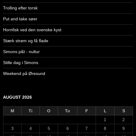
Trolling efter torsk
Put and take søer
Hornfisk ved den svenske kyst
Stærk strøm og få flade
Simons p&t - nultur
Stille dag i Simons
Weekend på Øresund
AUGUST 2026
M
Ti
O
To
F
L
S
1
2
3
4
5
6
7
8
9