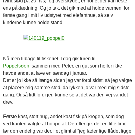
(vindstød på 20 m/s), og overskydet, er noget der kan teste
ens påklædning. Og jo tak, det gik med at holde varmen, for
første gang i mit liv udstyret med elefanthue, så selv
kinderne kunne holde stand.
Nå men tilbage til fiskeriet. I dag gik turen til
Poppelsøen
sammen med Peter, en gut som heller ikke
havde andet at lave en søndag i januar.
Det er jo ikke så længe siden jeg var forbi sidst, så jeg valgte
at placere mig samme sted, da lykken jo var med mig sidste
gang. Også lidt fordi jeg kunne se at det var den vej vandet
drev.
Første kast, stort hug, andet kast fisk på krogen, som dog
ved kanten valgte at hoppe af. Derefter gik der en lille time
før den endelig var der, i et glimt af “jeg lader lige flådet ligge