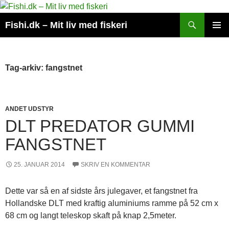
Hop
til
Søg
Fishi.dk – Mit liv med fiskeri
indhold
PRIMÆ
MENU
Tag-arkiv: fangstnet
ANDET UDSTYR
DLT PREDATOR GUMMI
FANGSTNET
25. JANUAR 2014
SKRIV EN KOMMENTAR
Dette var så en af sidste års julegaver, et fangstnet fra
Hollandske DLT med kraftig aluminiums ramme på 52 cm x
68 cm og langt teleskop skaft på knap 2,5meter.