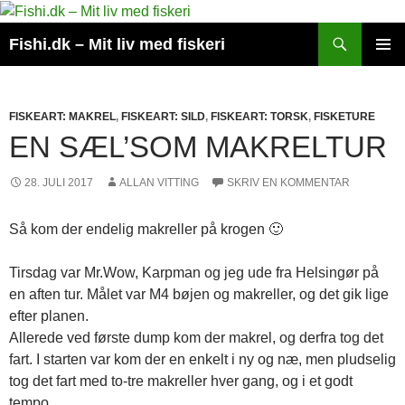
Hop
til
Søg
Fishi.dk – Mit liv med fiskeri
indhold
PRIMÆ
MENU
FISKEART: MAKREL
,
FISKEART: SILD
,
FISKEART: TORSK
,
FISKETURE
EN SÆL’SOM MAKRELTUR
28. JULI 2017
ALLAN VITTING
SKRIV EN KOMMENTAR
Så kom der endelig makreller på krogen 🙂
Tirsdag var Mr.Wow, Karpman og jeg ude fra Helsingør på
en aften tur. Målet var M4 bøjen og makreller, og det gik lige
efter planen.
Allerede ved første dump kom der makrel, og derfra tog det
fart. I starten var kom der en enkelt i ny og næ, men pludselig
tog det fart med to-tre makreller hver gang, og i et godt
tempo.