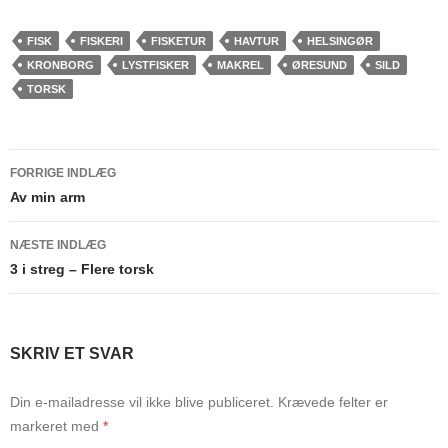
FISK
FISKERI
FISKETUR
HAVTUR
HELSINGØR
KRONBORG
LYSTFISKER
MAKREL
ØRESUND
SILD
TORSK
Indlægsnavigation
FORRIGE INDLÆG
Av min arm
NÆSTE INDLÆG
3 i streg – Flere torsk
SKRIV ET SVAR
Din e-mailadresse vil ikke blive publiceret.
Krævede felter er
markeret med
*