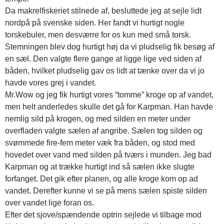
Da makrelfiskeriet stilnede af, besluttede jeg at sejle lidt
nordpå på svenske siden. Her fandt vi hurtigt nogle
torskebuler, men desværre for os kun med små torsk.
Stemningen blev dog hurtigt høj da vi pludselig fik besøg af
en sæl. Den valgte flere gange at ligge lige ved siden af
båden, hvilket pludselig gav os lidt at tænke over da vi jo
havde vores grej i vandet.
Mr.Wow og jeg fik hurtigt vores “tomme” kroge op af vandet,
men helt anderledes skulle det gå for Karpman. Han havde
nemlig sild på krogen, og med silden en meter under
overfladen valgte sælen af angribe. Sælen tog silden og
svømmede fire-fem meter væk fra båden, og stod med
hovedet over vand med silden på tværs i munden. Jeg bad
Karpman og at trække hurtigt ind så sælen ikke slugte
forfanget. Det gik efter planen, og alle kroge kom op ad
vandet. Derefter kunne vi se på mens sælen spiste silden
over vandet lige foran os.
Efter det sjove/spændende optrin sejlede vi tilbage mod