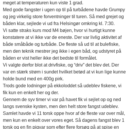
meget at temperaturen kun viste 1 grad.
Med gode fangster i ugen op til på turbådene havde Grumpy
og jeg virkelig store forventninger til turen. Så med grejet og
båden klar, sejlede vi ud fra Helsingør omkring kl. 7:30.
Vi satte straks kurs mod M4 bøjen, hvor vi hurtigt kunne
konstatere at vi ikke var de eneste. Der var livlig aktivitet af
både småbåde og turbåde. De fleste så ud til at bulefiske,
men den teknik mestrer jeg ikke i egen båd, og udstyret på
båden er vist heller ikke det bedste til formålet.
Vi valgte derfor blot at drivfiske, og “driv” det blev det. Der
var en stærk strøm i sundet hvilket betød at vi kun lige kunne
holde bund med en 400g pirk.
Trods gode lodninger på ekkoloddet så udeblev fiskene, vi
fik kun en enkelt her og der.
Gennem de syv timer vi var på havet fik vi sejlet op og ned
langs svenske kysten, men den helt store fangst udeblev.
Samlet havde vi 11 torsk oppe hvor af de fleste var over mål,
men kun en enkelt over vores eget. Så dagens fangst blev 1
torsk og en fin pigvar som efter flere forsøg på at spise en