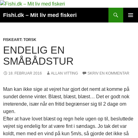
Hop
til
Søg
Fishi.dk – Mit liv med fiskeri
indhold
PRIMÆ
MENU
FISKEART: TORSK
ENDELIG EN
SMÅBÅDSTUR
18. FEBRUAR 2016
ALLAN VITTING
SKRIV EN KOMMENTAR
Man kan ikke sige at vejret har gjort det nemt at komme på
sundet denne vinter. Blæst, blæst, blæst… Det er godt nok
irreterende, især når en fritid begrænser sig til 2 dage om
ugen.
Efter at have lovet blæst og regn hele ugen op til, besluttede
vejret sig endelig for at være fint i søndags. Jo tak det var
koldt, men med en vind på kun 5m/s, så gjorde det ikke så