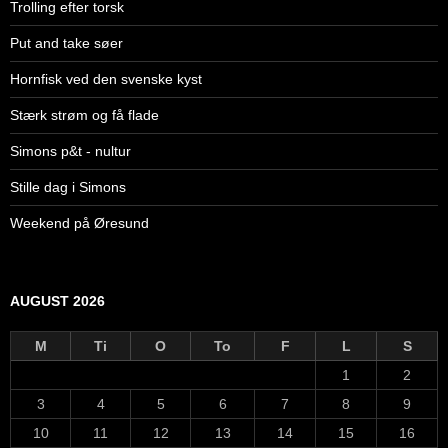
Trolling efter torsk
Put and take søer
Hornfisk ved den svenske kyst
Stærk strøm og få flade
Simons p&t - nultur
Stille dag i Simons
Weekend på Øresund
AUGUST 2026
M
Ti
O
To
F
L
S
1
2
3
4
5
6
7
8
9
10
11
12
13
14
15
16