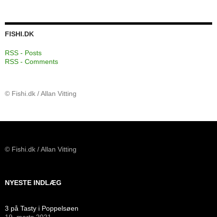
FISHI.DK
RSS - Posts
RSS - Comments
© Fishi.dk / Allan Vitting
© Fishi.dk / Allan Vitting
NYESTE INDLÆG
3 på Tasty i Poppelsøen
19. marts 2021