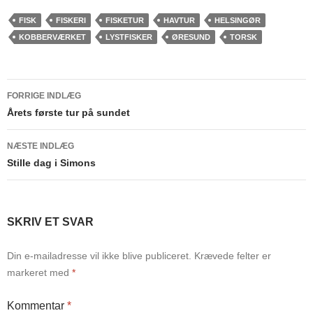
FISK
FISKERI
FISKETUR
HAVTUR
HELSINGØR
KOBBERVÆRKET
LYSTFISKER
ØRESUND
TORSK
Indlægsnavigation
FORRIGE INDLÆG
Årets første tur på sundet
NÆSTE INDLÆG
Stille dag i Simons
SKRIV ET SVAR
Din e-mailadresse vil ikke blive publiceret.
Krævede felter er
markeret med
*
Kommentar
*