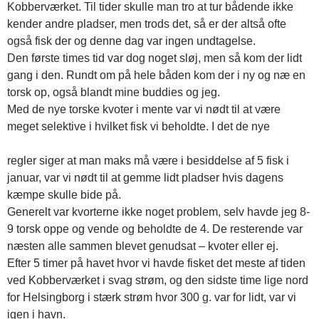
Kobberværket. Til tider skulle man tro at tur bådende ikke
kender andre pladser, men trods det, så er der altså ofte
også fisk der og denne dag var ingen undtagelse.
Den første times tid var dog noget sløj, men så kom der lidt
gang i den. Rundt om på hele båden kom der i ny og næ en
torsk op, også blandt mine buddies og jeg.
Med de nye torske kvoter i mente var vi nødt til at være
meget selektive i hvilket fisk vi beholdte. I det de nye
regler siger at man maks må være i besiddelse af 5 fisk i
januar, var vi nødt til at gemme lidt pladser hvis dagens
kæmpe skulle bide på.
Generelt var kvorterne ikke noget problem, selv havde jeg 8-
9 torsk oppe og vende og beholdte de 4. De resterende var
næsten alle sammen blevet genudsat – kvoter eller ej.
Efter 5 timer på havet hvor vi havde fisket det meste af tiden
ved Kobberværket i svag strøm, og den sidste time lige nord
for Helsingborg i stærk strøm hvor 300 g. var for lidt, var vi
igen i havn.