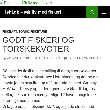
Hop
til
Søg
Fishi.dk – Mit liv med fiskeri
indhold
PRIMÆ
MENU
FISKEART: TORSK
,
FISKETURE
GODT FISKERI OG
TORSKEKVOTER
24. JANUAR 2017
ALLAN VITTING
SKRIV EN KOMMENTAR
Så blev det tid til at tage stilling til de nye torskekvorter.
Søndag var der konkurrence i foreningen, og denne dag
havde jeg et stort line-up af fiskebuddies med. Grumpy –
MrWow – Freezy og undertegnede var blandt dagens
deltagere, sammen med yderlige 12 forventningsfulde
foreningsmedlemmer.
Vi lagde ud far Helsingør kl. 7, og sejlede straks mod