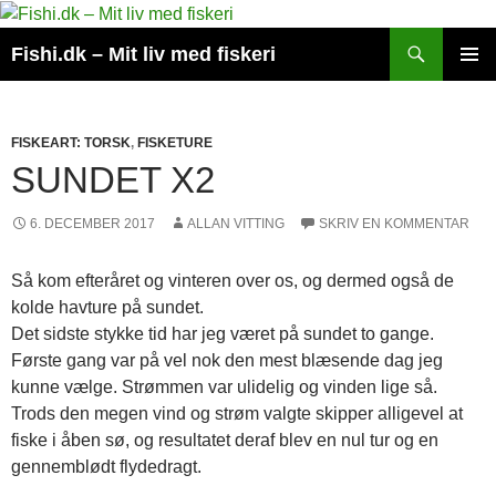
Hop
til
Søg
Fishi.dk – Mit liv med fiskeri
indhold
PRIMÆ
MENU
FISKEART: TORSK
,
FISKETURE
SUNDET X2
6. DECEMBER 2017
ALLAN VITTING
SKRIV EN KOMMENTAR
Så kom efteråret og vinteren over os, og dermed også de
kolde havture på sundet.
Det sidste stykke tid har jeg været på sundet to gange.
Første gang var på vel nok den mest blæsende dag jeg
kunne vælge. Strømmen var ulidelig og vinden lige så.
Trods den megen vind og strøm valgte skipper alligevel at
fiske i åben sø, og resultatet deraf blev en nul tur og en
gennemblødt flydedragt.