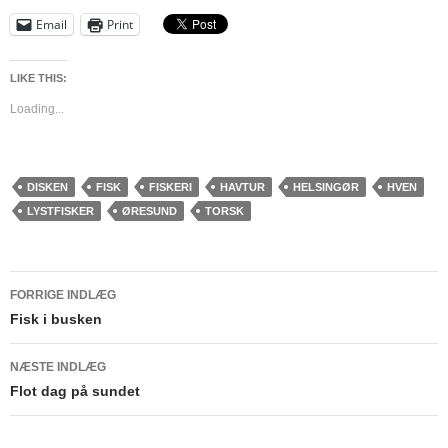
Email
Print
LIKE THIS:
Loading...
DISKEN
FISK
FISKERI
HAVTUR
HELSINGØR
HVEN
LYSTFISKER
ØRESUND
TORSK
Indlægsnavigation
FORRIGE INDLÆG
Fisk i busken
NÆSTE INDLÆG
Flot dag på sundet